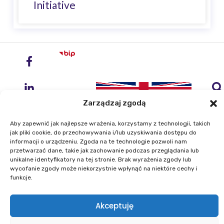
Initiative
Zarządzaj zgodą
Aby zapewnić jak najlepsze wrażenia, korzystamy z technologii, takich
jak pliki cookie, do przechowywania i/lub uzyskiwania dostępu do
informacji o urządzeniu. Zgoda na te technologie pozwoli nam
przetwarzać dane, takie jak zachowanie podczas przeglądania lub
Institute of Geodesy and Cartography
unikalne identyfikatory na tej stronie. Brak wyrażenia zgody lub
ul. Zygmunta Modzelewskiego 27
wycofanie zgody może niekorzystnie wpłynąć na niektóre cechy i
02-679 Warszawa
funkcje.
Phone: +48 22 329 19 00
Akceptuję
E-mail: igik@igik.edu.pl