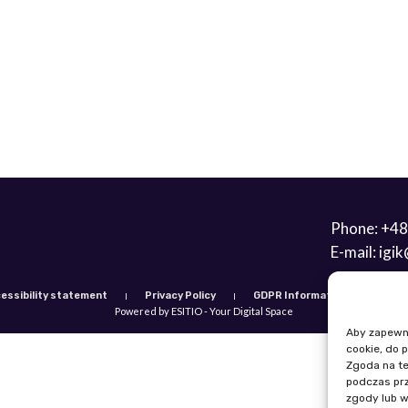
Phone: +48
E-mail: igi
essibility statement
Privacy Policy
GDPR Information Clause
Powered by ESITIO - Your Digital Space
Aby zapewnić
cookie, do 
Zgoda na te
podczas prz
zgody lub w