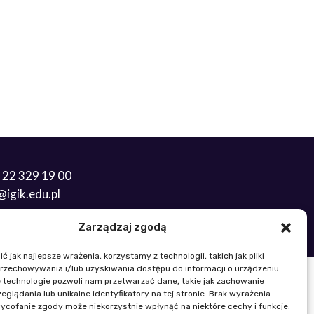
 22 329 19 00
k@igik.edu.pl
Zarządzaj zgodą
Gender Equality Plan
 jak najlepsze wrażenia, korzystamy z technologii, takich jak pliki
przechowywania i/lub uzyskiwania dostępu do informacji o urządzeniu.
 technologie pozwoli nam przetwarzać dane, takie jak zachowanie
eglądania lub unikalne identyfikatory na tej stronie. Brak wyrażenia
ycofanie zgody może niekorzystnie wpłynąć na niektóre cechy i funkcje.