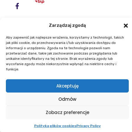
Zarządzaj zgodą
Aby zapewnić jak najlepsze wrażenia, korzystamy z technologii, takich
jak pliki cookie, do przechowywania i/lub uzyskiwania dostępu do
informacji o urządzeniu. Zgoda na te technologie pozwoli nam
przetwarzać dane, takie jak zachowanie podczas przeglądania lub
unikalne identyfikatory na tej stronie. Brak wyrażenia zgody lub
Institute of Geodesy and Cartography
wycofanie zgody może niekorzystnie wpłynąć na niektóre cechy i
ul. Zygmunta Modzelewskiego 27
funkcje.
02-679 Warszawa
Akceptuję
Phone: +48 22 329 19 00
E-mail: igik@igik.edu.pl
Odmów
Zobacz preferencje
Powered by ESITIO - Your Digital Space
Polityka plików cookies
Privacy Policy