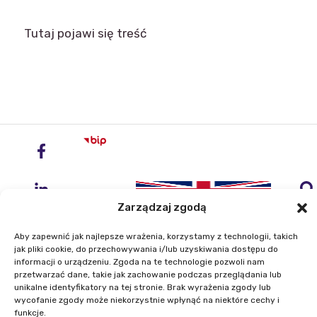
Tutaj pojawi się treść
Zarządzaj zgodą
Aby zapewnić jak najlepsze wrażenia, korzystamy z technologii, takich
jak pliki cookie, do przechowywania i/lub uzyskiwania dostępu do
informacji o urządzeniu. Zgoda na te technologie pozwoli nam
przetwarzać dane, takie jak zachowanie podczas przeglądania lub
Instytut Geodezji i Kartografii
unikalne identyfikatory na tej stronie. Brak wyrażenia zgody lub
ul. Zygmunta Modzelewskiego 27
wycofanie zgody może niekorzystnie wpłynąć na niektóre cechy i
02-679 Warszawa
funkcje.