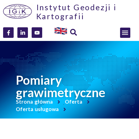
Instytut Geodezji i
Kartografii
Pomiary
grawimetryczne
Strona główna
Oferta
Oferta usługowa