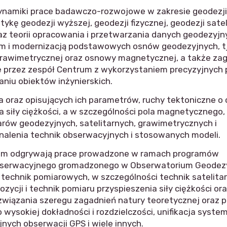
ynamiki prace badawczo-rozwojowe w zakresie geodezji 
ę geodezji wyższej, geodezji fizycznej, geodezji satel
raz teorii opracowania i przetwarzania danych geodezyjn
m i modernizacją podstawowych osnów geodezyjnych, t
rawimetrycznej oraz osnowy magnetycznej, a także zag
e przez zespół Centrum z wykorzystaniem precyzyjnych
iu obiektów inżynierskich.
 oraz opisujących ich parametrów, ruchy tektoniczne o
la siły ciężkości, a w szczególności pola magnetyczneg
ów geodezyjnych, satelitarnych, grawimetrycznych i
alenia technik obserwacyjnych i stosowanych modeli.
ntrum odgrywają prace prowadzone w ramach programów
bserwacyjnego gromadzonego w Obserwatorium Geodez
echnik pomiarowych, w szczególności technik satelita
cji i technik pomiaru przyspieszenia siły ciężkości or
związania szeregu zagadnień natury teoretycznej oraz 
wysokiej dokładności i rozdzielczości, unifikacja syst
nych obserwacji GPS i wiele innych.