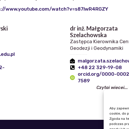
s://www.youtube.com/watch?v=s87lwR4RGZY
ski
dr inż. Małgorzata
Szelachowska
Zastępca Kierownika Ce
Geodezji i Geodynamiki
edu.pl
malgorzata.szelachow
2-
+48 22 329-19-08
orcid.org/0000-000
7589
Czytaj więcej...
Aby zapewnić
cookie, do 
Zgoda na te
podczas prz