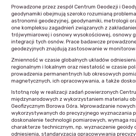
Prowadzone przez zespół Centrum Geodezji i Geod
geodynamiki obejmują szeroko rozumianą problematyk
astronomii geodezyjnej, geodynamiki, metrologii o
one kompleksu zagadnień związanych z zakładanie
trójwymiarowej i osnowy wysokościowej, osnowy g
integracji tych osnów. Prace badawcze prowadzon
geodezyjnych znajdują zastosowanie w monitorowan
Zmienność w czasie globalnych układów odniesienia
regionalnym i lokalnym oraz niestałość w czasie po
prowadzenia permanentnych lub okresowych pomiar
magnetycznych, ich opracowywania, a także doskon
Istotną rolę w realizacji zadań powierzonych Ce
międzynarodowych z wykorzystaniem materiału o
Geofizycznym Borowa Góra. Wprowadzanie nowych t
wykorzystywanych do precyzyjnego wyznaczania pozy
doskonalenie technologii pomiarowych, wymaga ro
charakterze technicznym, np. wyznaczenie geoidy o 
odniesienia, standaryzacja opracowywania precyzyj