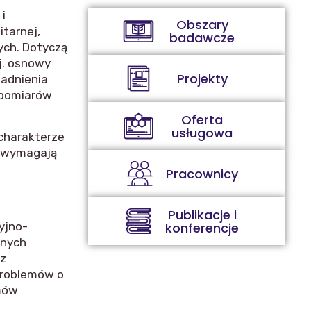
i
Obszary
itarnej,
badawcze
ych. Dotyczą
j. osnowy
Projekty
adnienia
 pomiarów
Oferta
usługowa
 charakterze
o, wymagają
Pracownicy
Publikacje i
konferencje
yjno-
rnych
az
problemów o
emów