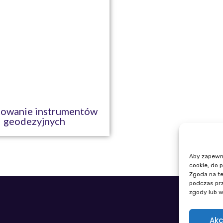
owanie instrumentów
geodezyjnych
Aby zapewnić
cookie, do 
Zgoda na te
podczas prz
zgody lub w
Telefon: +
E-mail: igi
Akc