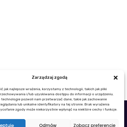
Zarządzaj zgodą
 jak najlepsze wrażenia, korzystamy z technologii, takich jak pliki
przechowywania i/lub uzyskiwania dostępu do informacji o urządzeniu.
 technologie pozwoli nam przetwarzać dane, takie jak zachowanie
eglądania lub unikalne identyfikatory na tej stronie. Brak wyrażenia
ycofanie zgody może niekorzystnie wpłynąć na niektóre cechy i funkcje.
48 22 329 19 00
k@igik.edu.pl
eptuję
Odmów
Zobacz preferencje