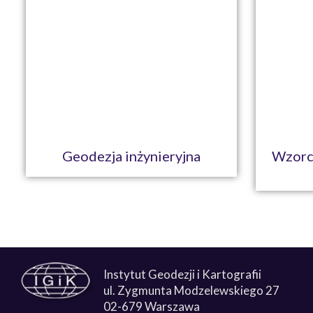
Geodezja inżynieryjna
Wzorc
Instytut Geodezji i Kartografii
ul. Zygmunta Modzelewskiego 27
02-679 Warszawa