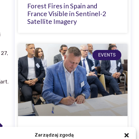
Forest Fires in Spain and
France Visible in Sentinel-2
Satellite Imagery
i
 27,
EVENTS
i
art.
IGiK Joins the Digital
Zarządzaj zgodą
Agriculture Initiative