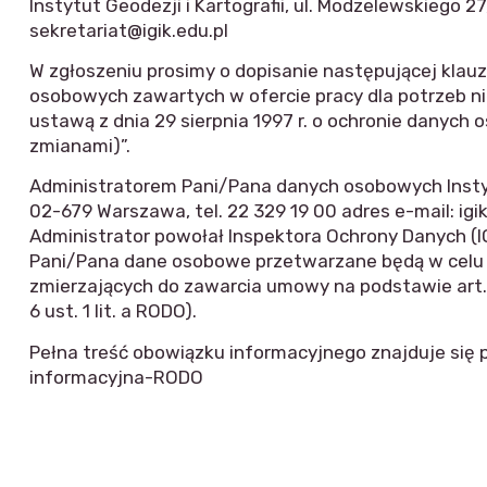
Instytut Geodezji i Kartografii, ul. Modzelewskiego 
sekretariat@igik.edu.pl
W zgłoszeniu prosimy o dopisanie następującej klau
osobowych zawartych w ofercie pracy dla potrzeb nie
ustawą z dnia 29 sierpnia 1997 r. o ochronie danych o
zmianami)”.
Administratorem Pani/Pana danych osobowych Instytu
02-679 Warszawa, tel. 22 329 19 00 adres e-mail: igik
Administrator powołał Inspektora Ochrony Danych (IOD
Pani/Pana dane osobowe przetwarzane będą w celu 
zmierzających do zawarcia umowy na podstawie art. 6
6 ust. 1 lit. a RODO).
Pełna treść obowiązku informacyjnego znajduje się p
informacyjna-RODO