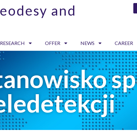
Geodesy and
 RESEARCH
OFFER
NEWS
CAREER
tanowisko sp
ledetekcji