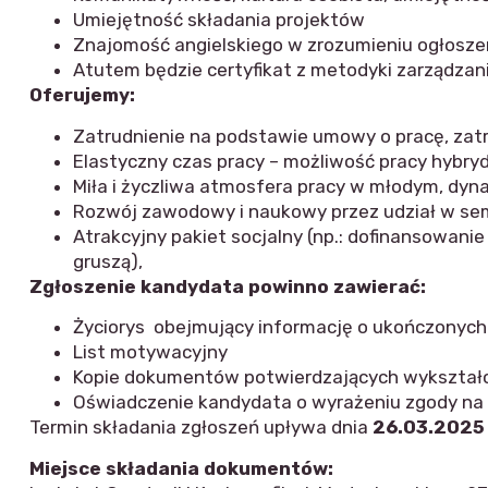
Umiejętność składania projektów
Znajomość angielskiego w zrozumieniu ogłoszen
Atutem będzie certyfikat z metodyki zarządzan
Oferujemy:
Zatrudnienie na podstawie umowy o pracę, zatr
Elastyczny czas pracy – możliwość pracy hybryd
Miła i życzliwa atmosfera pracy w młodym, dyna
Rozwój zawodowy i naukowy przez udział w semi
Atrakcyjny pakiet socjalny (np.: dofinansowan
gruszą),
Zgłoszenie kandydata powinno zawierać:
Życiorys obejmujący informację o ukończonych
List motywacyjny
Kopie dokumentów potwierdzających wykształc
Oświadczenie kandydata o wyrażeniu zgody na 
Termin składania zgłoszeń upływa dnia
26.03.2025 
Miejsce składania dokumentów: