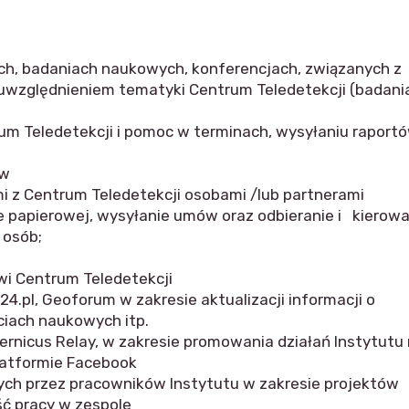
ch, badaniach naukowych, konferencjach, związanych z
m uwzględnieniem tematyki Centrum Teledetekcji (badani
m Teledetekcji i pomoc w terminach, wysyłaniu raportó
ów
i z Centrum Teledetekcji osobami /lub partnerami
ie papierowej, wysyłanie umów oraz odbieranie i kierow
 osób;
wi Centrum Teledetekcji
4.pl, Geoforum w zakresie aktualizacji informacji o
ciach naukowych itp.
rnicus Relay, w zakresie promowania działań Instytutu
latformie Facebook
h przez pracowników Instytutu w zakresie projektów
ść pracy w zespole