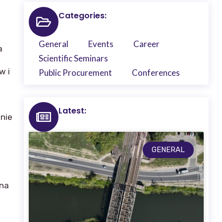
Categories:
General
Events
Career
a
Scientific Seminars
w i
Public Procurement
Conferences
Latest:
anie
GENERAL
 na