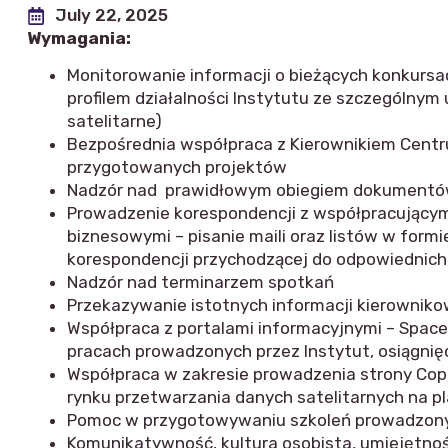
July 22, 2025
Wymagania:
Monitorowanie informacji o bieżących konkursa
profilem działalności Instytutu ze szczególny
satelitarne)
Bezpośrednia współpraca z Kierownikiem Centru
przygotowanych projektów
Nadzór nad prawidłowym obiegiem dokument
Prowadzenie korespondencji z współpracującym
biznesowymi – pisanie maili oraz listów w form
korespondencji przychodzącej do odpowiednich
Nadzór nad terminarzem spotkań
Przekazywanie istotnych informacji kierowniko
Współpraca z portalami informacyjnymi – Space2
pracach prowadzonych przez Instytut, osiągnię
Współpraca w zakresie prowadzenia strony Cope
rynku przetwarzania danych satelitarnych na p
Pomoc w przygotowywaniu szkoleń prowadzonyc
Komunikatywność, kultura osobista, umiejętno