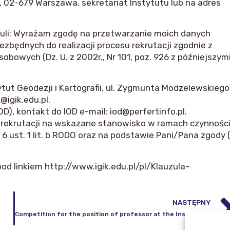
27, 02-679 Warszawa, sekretariat Instytutu lub na adres
zuli: Wyrażam zgodę na przetwarzanie moich danych
zbędnych do realizacji procesu rekrutacji zgodnie z
sobowych (Dz. U. z 2002r., Nr 101, poz. 926 z późniejszym
t Geodezji i Kartografii, ul. Zygmunta Modzelewskiego
@igik.edu.pl.
), kontakt do IOD e-mail: iod@perfertinfo.pl.
rekrutacji na wskazane stanowisko w ramach czynnośc
 ust. 1 lit. b RODO oraz na podstawie Pani/Pana zgody (
od linkiem http://www.igik.edu.pl/pl/Klauzula-
NASTĘPNY
Competition for the position of professor at the Institute of Geodesy and Cartography