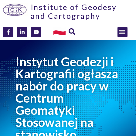
Institute of Geodesy
and Cartography
Instytut Geodezji i
Kartografii ogłasza
nabór do pracy w
Centrum
Geomatyki
Stosowanej na
stanowisko