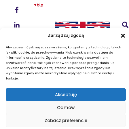
Zarządzaj zgodą
Aby zapewnić jak najlepsze wrażenia, korzystamy z technologii, takich
jak pliki cookie, do przechowywania i/lub uzyskiwania dostępu do
informacji o urządzeniu. Zgoda na te technologie pozwoli nam
Institute of Geodesy and Cartography
przetwarzać dane, takie jak zachowanie podczas przeglądania lub
unikalne identyfikatory na tej stronie. Brak wyrażenia zgody lub
ul. Zygmunta Modzelewskiego 27
wycofanie zgody może niekorzystnie wpłynąć na niektóre cechy i
02-679 Warszawa
funkcje.
Phone: +48 22 329 19 00
Akceptuję
E-mail: igik@igik.edu.pl
Odmów
Zobacz preferencje
Powered by ESITIO - Your Digital Space