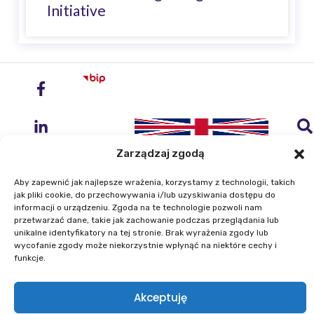
Initiative
Zarządzaj zgodą
Aby zapewnić jak najlepsze wrażenia, korzystamy z technologii, takich
jak pliki cookie, do przechowywania i/lub uzyskiwania dostępu do
informacji o urządzeniu. Zgoda na te technologie pozwoli nam
Institute of Geodesy and Cartography
przetwarzać dane, takie jak zachowanie podczas przeglądania lub
ul. Zygmunta Modzelewskiego 27
unikalne identyfikatory na tej stronie. Brak wyrażenia zgody lub
wycofanie zgody może niekorzystnie wpłynąć na niektóre cechy i
02-679 Warszawa
funkcje.
Phone: +48 22 329 19 00
Akceptuję
E-mail: igik@igik.edu.pl