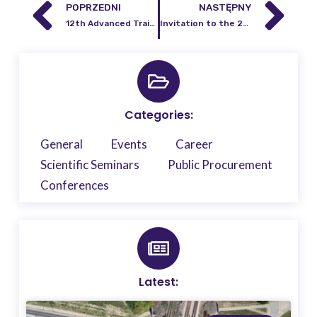
POPRZEDNI
NASTĘPNY
12th Advanced Training Course on Land Remote Sensing: Hydrology and hazards.
Invitation to the 2nd InCoNaDa webinar
Categories:
General
Events
Career
Scientific Seminars
Public Procurement
Conferences
Latest: