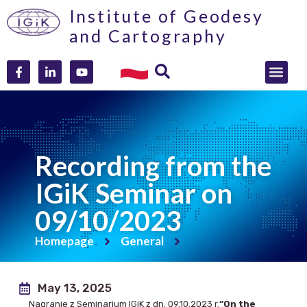
Institute of Geodesy
and Cartography
Recording from the
IGiK Seminar on
09/10/2023
Homepage
General
May 13, 2025
Nagranie z Seminarium IGiK z dn. 09.10.2023 r.
“On the