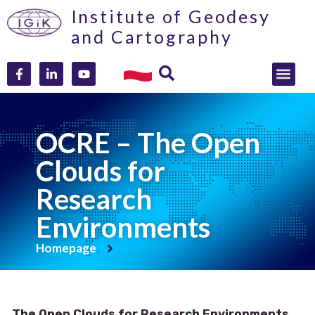
Institute of Geodesy
and Cartography
OCRE – The Open
Clouds for
Research
Environments
Homepage
The Open Clouds for Research Environments