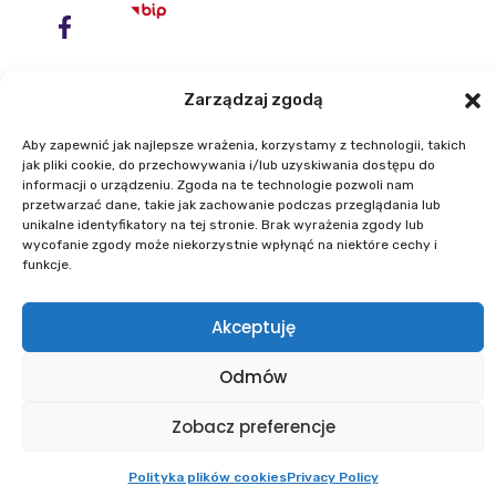
Zarządzaj zgodą
Aby zapewnić jak najlepsze wrażenia, korzystamy z technologii, takich
jak pliki cookie, do przechowywania i/lub uzyskiwania dostępu do
informacji o urządzeniu. Zgoda na te technologie pozwoli nam
przetwarzać dane, takie jak zachowanie podczas przeglądania lub
unikalne identyfikatory na tej stronie. Brak wyrażenia zgody lub
Institute of Geodesy and Cartography
wycofanie zgody może niekorzystnie wpłynąć na niektóre cechy i
ul. Zygmunta Modzelewskiego 27
funkcje.
02-679 Warszawa
Akceptuję
Phone: +48 22 329 19 00
E-mail: igik@igik.edu.pl
Odmów
Zobacz preferencje
Powered by ESITIO - Your Digital Space
Polityka plików cookies
Privacy Policy