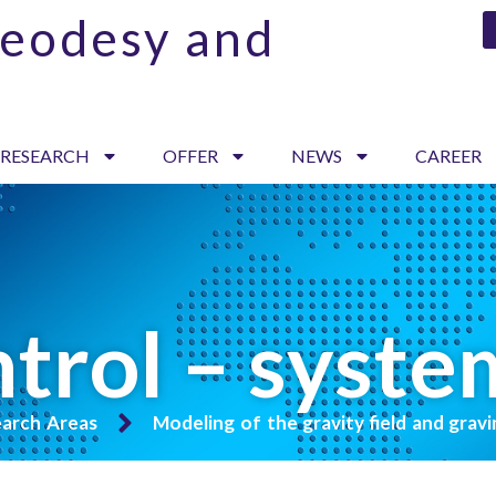
Geodesy and
 RESEARCH
OFFER
NEWS
CAREER
ntrol – syste
arch Areas
Modeling of the gravity field and grav