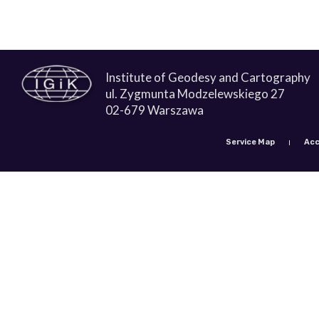
Institute of Geodesy and Cartography
ul. Zygmunta Modzelewskiego 27
02-679 Warszawa
Service Map
Acc