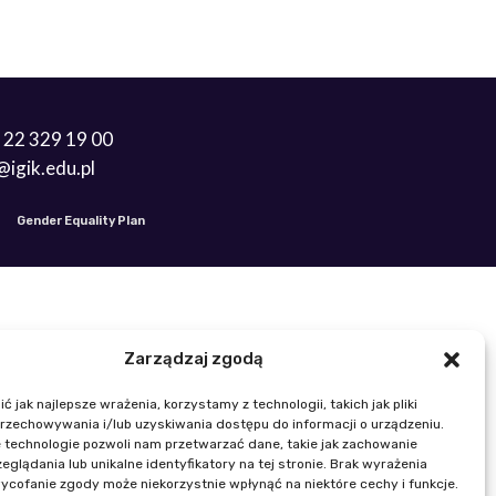
 22 329 19 00
k@igik.edu.pl
Gender Equality Plan
Zarządzaj zgodą
 jak najlepsze wrażenia, korzystamy z technologii, takich jak pliki
przechowywania i/lub uzyskiwania dostępu do informacji o urządzeniu.
 technologie pozwoli nam przetwarzać dane, takie jak zachowanie
eglądania lub unikalne identyfikatory na tej stronie. Brak wyrażenia
ycofanie zgody może niekorzystnie wpłynąć na niektóre cechy i funkcje.