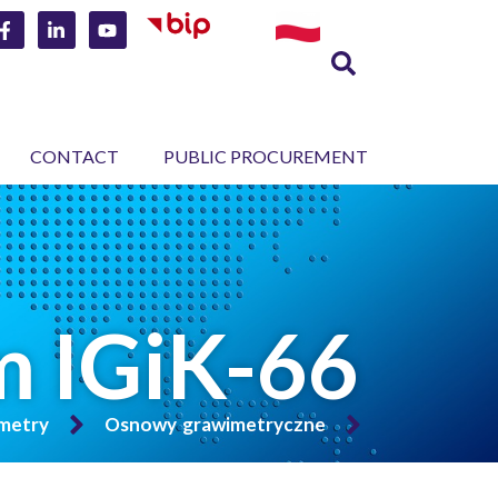
CONTACT
PUBLIC PROCUREMENT
m IGiK-66
imetry
Osnowy grawimetryczne