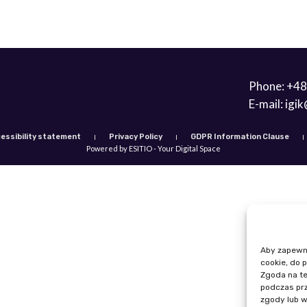
Phone: +48
E-mail: igi
essibility statement
Privacy Policy
GDPR Information Clause
Powered by ESITIO - Your Digital Space
Aby zapewnić
cookie, do 
Zgoda na te
podczas prz
zgody lub w