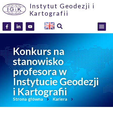
Instytut Geodezji i
Kartografii
Konkurs na
stanowisko
profesora w
Instytucie Geodezji
i Kartografii
Strona główna
Kariera