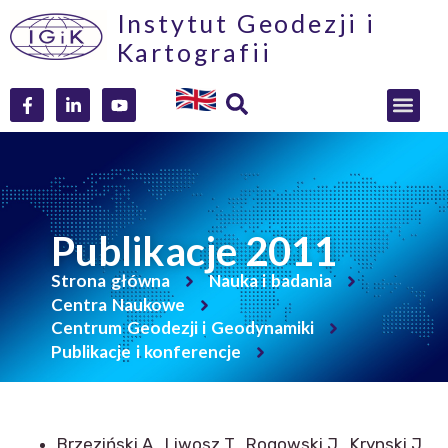
Instytut Geodezji i
Kartografii
Publikacje 2011
Strona główna
Nauka i badania
Centra Naukowe
Centrum Geodezji i Geodynamiki
Publikacje i konferencje
Brzeziński A., Liwosz T., Rogowski J., Krynski J.,