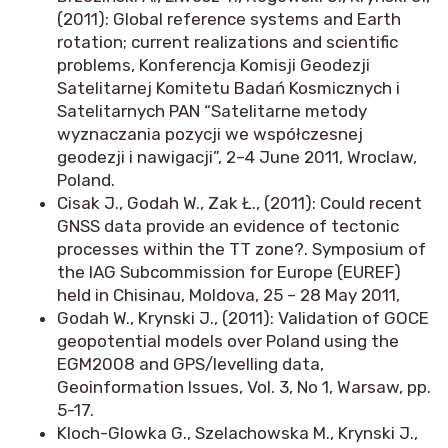
(2011): Global reference systems and Earth
rotation; current realizations and scientific
problems, Konferencja Komisji Geodezji
Satelitarnej Komitetu Badań Kosmicznych i
Satelitarnych PAN “Satelitarne metody
wyznaczania pozycji we współczesnej
geodezji i nawigacji”, 2–4 June 2011, Wroclaw,
Poland.
Cisak J., Godah W., Zak Ł., (2011): Could recent
GNSS data provide an evidence of tectonic
processes within the TT zone?. Symposium of
the IAG Subcommission for Europe (EUREF)
held in Chisinau, Moldova, 25 – 28 May 2011,
Godah W., Krynski J., (2011): Validation of GOCE
geopotential models over Poland using the
EGM2008 and GPS/levelling data,
Geoinformation Issues, Vol. 3, No 1, Warsaw, pp.
5-17.
Kloch-Glowka G., Szelachowska M., Krynski J.,