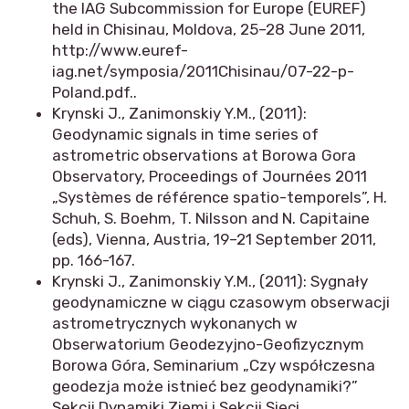
the IAG Subcommission for Europe (EUREF)
held in Chisinau, Moldova, 25–28 June 2011,
http://www.euref-
iag.net/symposia/2011Chisinau/07-22-p-
Poland.pdf..
Krynski J., Zanimonskiy Y.M., (2011):
Geodynamic signals in time series of
astrometric observations at Borowa Gora
Observatory, Proceedings of Journées 2011
„Systèmes de référence spatio-temporels”, H.
Schuh, S. Boehm, T. Nilsson and N. Capitaine
(eds), Vienna, Austria, 19–21 September 2011,
pp. 166-167.
Krynski J., Zanimonskiy Y.M., (2011): Sygnały
geodynamiczne w ciągu czasowym obserwacji
astrometrycznych wykonanych w
Obserwatorium Geodezyjno-Geofizycznym
Borowa Góra, Seminarium „Czy współczesna
geodezja może istnieć bez geodynamiki?”
Sekcji Dynamiki Ziemi i Sekcji Sieci