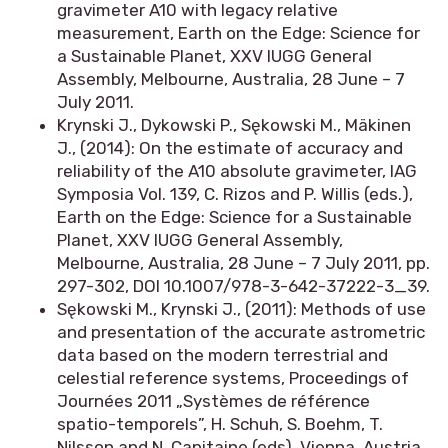
gravimeter A10 with legacy relative
measurement, Earth on the Edge: Science for
a Sustainable Planet, XXV IUGG General
Assembly, Melbourne, Australia, 28 June – 7
July 2011.
Krynski J., Dykowski P., Sękowski M., Mäkinen
J., (2014): On the estimate of accuracy and
reliability of the A10 absolute gravimeter, IAG
Symposia Vol. 139, C. Rizos and P. Willis (eds.),
Earth on the Edge: Science for a Sustainable
Planet, XXV IUGG General Assembly,
Melbourne, Australia, 28 June – 7 July 2011, pp.
297-302, DOI 10.1007/978-3-642-37222-3_39.
Sękowski M., Krynski J., (2011): Methods of use
and presentation of the accurate astrometric
data based on the modern terrestrial and
celestial reference systems, Proceedings of
Journées 2011 „Systèmes de référence
spatio-temporels”, H. Schuh, S. Boehm, T.
Nilsson and N. Capitaine (eds), Vienna, Austria,