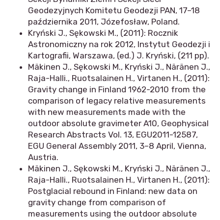
Geodezyjnych Komitetu Geodezji PAN, 17–18
października 2011, Józefosław, Poland.
Kryński J., Sękowski M., (2011): Rocznik
Astronomiczny na rok 2012, Instytut Geodezji i
Kartografii, Warszawa, (ed.) J. Kryński, (211 pp).
Mäkinen J., Sękowski M., Kryński J., Näränen J.,
Raja-Halli., Ruotsalainen H., Virtanen H., (2011):
Gravity change in Finland 1962-2010 from the
comparison of legacy relative measurements
with new measurements made with the
outdoor absolute gravimeter A10, Geophysical
Research Abstracts Vol. 13, EGU2011-12587,
EGU General Assembly 2011, 3–8 April, Vienna,
Austria.
Mäkinen J., Sękowski M., Kryński J., Näränen J.,
Raja-Halli., Ruotsalainen H., Virtanen H., (2011):
Postglacial rebound in Finland: new data on
gravity change from comparison of
measurements using the outdoor absolute