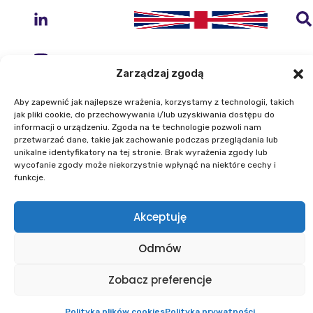
Zarządzaj zgodą
Aby zapewnić jak najlepsze wrażenia, korzystamy z technologii, takich
Instytut Geodezji i Kartografii
jak pliki cookie, do przechowywania i/lub uzyskiwania dostępu do
ul. Zygmunta Modzelewskiego 27
informacji o urządzeniu. Zgoda na te technologie pozwoli nam
przetwarzać dane, takie jak zachowanie podczas przeglądania lub
02-679 Warszawa
unikalne identyfikatory na tej stronie. Brak wyrażenia zgody lub
wycofanie zgody może niekorzystnie wpłynąć na niektóre cechy i
funkcje.
Telefon: +48 22 329 19 00
E-mail: igik@igik.edu.pl
Akceptuję
Mapa strony
Deklaracje dostępności
Polityka prywatności
Klauzule informacyjne IGiK
Odmów
Plan równości płci
Polityka plików cookies
Powered by ESITIO - Your Digital Space
Zobacz preferencje
Polityka plików cookies
Polityka prywatności