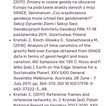
(2011): Zmiany w czasie geoidy na obszarze
Europy na podstawie analizy danych z misji
GRACE, Seminarium „Czy współczesna
geodezja może istnieć bez geodynamiki?”
Sekcji Dynamiki Ziemi i Sekcji Sieci
Geodezyjnych Komitetu Geodezji PAN, 17–18
października 2011, Józefosław, Poland.
Krynski J., Kloch-Glowka G., Szelachowska M.,
(2014): Analysis of time variations of the
gravity field over Europe obtained from GRACE
data in terms of geoid height and mass
variation, IAG Symposia Vol. 139, C. Rizos and P.
Willis (eds.), Earth on the Edge: Science for a
Sustainable Planet, XXV IUGG General
Assembly, Melbourne, Australia, 28 June – 7
July 2011, pp. 365-370, DOI 10.1007/978-3-
642-37222-3_48..
Kryński J., (2011): Reference frames and
reference networks, In: J. Krynski (ed), Polish
National Report on Geodesy 2007-2010, XXV