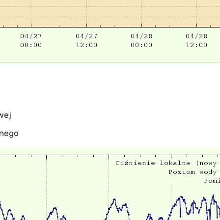
wej
znego