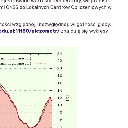
ejestrowane wartości temperatury, wilgotności i
ami GNSS do Lokalnych Centrów Obliczeniowych w
ści względnej i bezwględnej, wilgotności gleby,
.edu.pl:11180/piezometr/
znajdują się wykresy