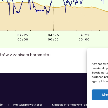
etrów z zapisem barometru
Aby zapewnić
cookie, do 
Zgoda na te
podczas prz
zgody lub w
Telefon: +
E-mail: igi
Akc
ści
Polityka prywatności
Klauzule informacyjne IGiK
Plan ró