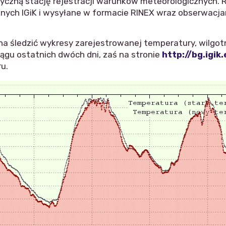
czną stację rejestracji warunków meteorologicznych. R
nych IGiK i wysyłane w formacie RINEX wraz obserwacj
 śledzić wykresy zarejestrowanej temperatury, wilgotno
ągu ostatnich dwóch dni, zaś na stronie
http://bg.igik
u.