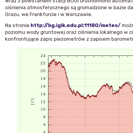
Wraz z powstaniem stacji BOGI uruchomiono automaty
ciśnienia atmosferycznego są gromadzone w bazie da
Grazu, we Frankfurcie i w Warszawie.
Na stronie
http://bg.igik.edu.pl:11180/meteo/
można
poziomu wody gruntowej oraz ciśnienia lokalnego w ci
konfrontujące zapis piezometrów z zapisem barometr