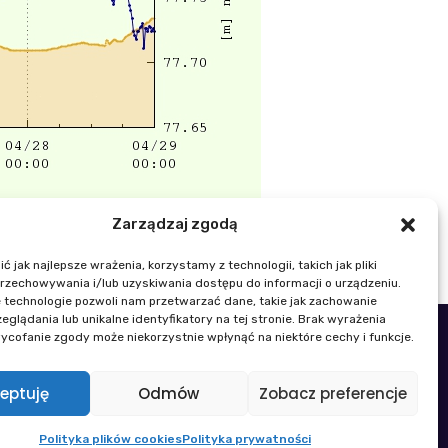
Zarządzaj zgodą
 jak najlepsze wrażenia, korzystamy z technologii, takich jak pliki
przechowywania i/lub uzyskiwania dostępu do informacji o urządzeniu.
 technologie pozwoli nam przetwarzać dane, takie jak zachowanie
eglądania lub unikalne identyfikatory na tej stronie. Brak wyrażenia
ycofanie zgody może niekorzystnie wpłynąć na niektóre cechy i funkcje.
48 22 329 19 00
k@igik.edu.pl
eptuję
Odmów
Zobacz preferencje
wności płci
Polityka plików cookies
Polityka plików cookies
Polityka prywatności