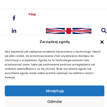
Zarządzaj zgodą
Aby zapewnić jak najlepsze wrażenia, korzystamy z technologii, takich
jak pliki cookie, do przechowywania i/lub uzyskiwania dostępu do
informacji o urządzeniu. Zgoda na te technologie pozwoli nam
Instytut Geodezji i Kartografii
przetwarzać dane, takie jak zachowanie podczas przeglądania lub
ul. Zygmunta Modzelewskiego 27
unikalne identyfikatory na tej stronie. Brak wyrażenia zgody lub
02-679 Warszawa
wycofanie zgody może niekorzystnie wpłynąć na niektóre cechy i
funkcje.
Telefon: +48 22 329 19 00
Akceptuję
E-mail: igik@igik.edu.pl
Mapa strony
Deklaracje dostępności
Odmów
Polityka prywatności
Klauzule informacyjne IGiK