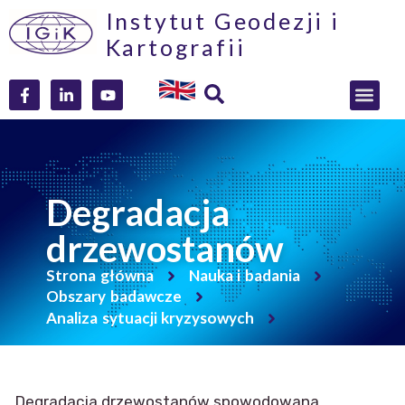
Instytut Geodezji i
Kartografii
Degradacja
drzewostanów
Strona główna
Nauka i badania
Obszary badawcze
Analiza sytuacji kryzysowych
Degradacja drzewostanów spowodowana