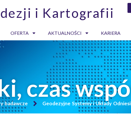
dezji i Kartografii
OFERTA
AKTUALNOŚCI
KARIERA
ki, czas wsp
ry badawcze
Geodezyjne Systemy i Układy Odniesi