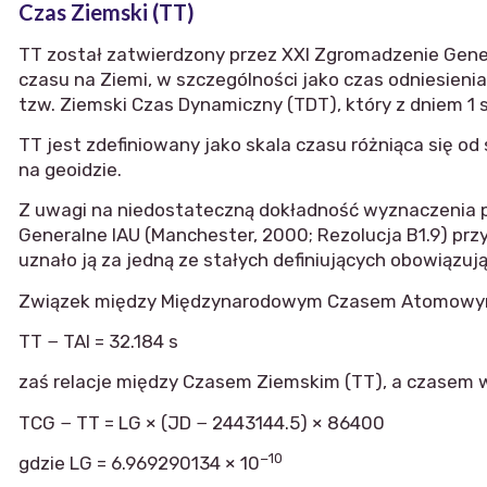
Czas Ziemski (TT)
TT został zatwierdzony przez XXI Zgromadzenie Gener
czasu na Ziemi, w szczególności jako czas odniesien
tzw. Ziemski Czas Dynamiczny (TDT), który z dniem 1 
TT jest zdefiniowany jako skala czasu różniąca się o
na geoidzie.
Z uwagi na niedostateczną dokładność wyznaczenia pot
Generalne IAU (Manchester, 2000; Rezolucja B1.9) przy
uznało ją za jedną ze stałych definiujących obowiązu
Związek między Międzynarodowym Czasem Atomowym (
TT − TAI = 32.184 s
zaś relacje między Czasem Ziemskim (TT), a czasem
TCG − TT = LG × (JD − 2443144.5) × 86400
−10
gdzie LG = 6.969290134 × 10