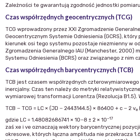
Zależności te gwarantują zgodność jednostki pomiaru T
Czas współrzędnych geocentrycznych (TCG)
TCG wprowadzony przez XXI Zgromadzenie Generalne I
Geocentrycznym Systemie Odniesienia (GCRS), który p
kierunek osi tego systemu pozostaje niezmienny w odn
Zgromadzenia Generalnego IAU (Manchester, 2000) metr
Systemu Odniesienia (BCRS) oraz związanego z nim c
Czas współrzędnych barycentrycznych (TCB)
TCB jest czasem współrzędnych czterowymiarowego Ni
inercjalny. Czas ten należy do metryki relatywistyc
wymiarowej transformacji Lorentza (Rezolucja B1.5).
TCB − TCG = LC × (JD − 2443144.5) × 86400 + c − 2 v
e
−17
gdzie LC = 1.48082686741 × 10−8 ± 2 × 10
zaś xe i ve oznaczają wektory barycentrycznej pozycj
okresowe, których łączna amplituda nie przekracza 1.6