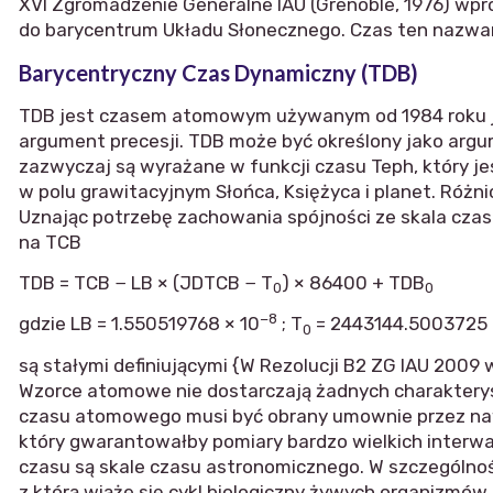
XVI Zgromadzenie Generalne IAU (Grenoble, 1976) wp
do barycentrum Układu Słonecznego. Czas ten nazw
Barycentryczny Czas Dynamiczny (TDB)
TDB jest czasem atomowym używanym od 1984 roku jak
argument precesji. TDB może być określony jako ar
zazwyczaj są wyrażane w funkcji czasu Teph, który j
w polu grawitacyjnym Słońca, Księżyca i planet. Różni
Uznając potrzebę zachowania spójności ze skala czas
na TCB
TDB = TCB − LB × (JDTCB − T
) × 86400 + TDB
0
0
−8
gdzie LB = 1.550519768 × 10
; T
= 2443144.5003725 
0
są stałymi definiującymi {W Rezolucji B2 ZG IAU 2009 w
Wzorce atomowe nie dostarczają żadnych charaktery
czasu atomowego musi być obrany umownie przez nawi
który gwarantowałby pomiary bardzo wielkich interwał
czasu są skale czasu astronomicznego. W szczególności
z którą wiąże się cykl biologiczny żywych organizmów