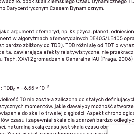
rowadziło, obok skali Ziemskiego Czasu Dynamicznego T
ano Barycentrycznym Czasem Dynamicznym.
o argument efemeryd, np. Księżyca, planet, odniesion
gument w algorytmach efemerydalnych DE405/LE405 opr
est bardzo zbliżony do TDB). TDB różni się od TDT o w
ca ta, zawierająca efekty relatywistyczne, nie przekracz
u Teph, XXVI Zgromadzenie Generalne IAU (Praga, 2006) 
−5
; TDB
= −6.55 × 10
0
ielkość T0 nie została zaliczona do stałych definiujących
stycznych momentów, jakie dawałyby możność stworzeni
ązanie do skali o trwałej ciągłości. Aspekt chronolog
ów czasu i zapewniał skale dla zdarzeń bardzo odległych
, naturalną skalą czasu jest skala czasu obrotowego sło
 na Ziemi. W skali czasu słonecznego są wyrażane niewym