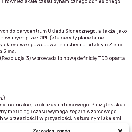
DT również skale czasu dynamicznego odniesionego
ych do barycentrum Układu Słonecznego, a także jako
acowanych przez JPL (efemerydy planetarne
yrazy okresowe spowodowane ruchem orbitalnym Ziemi
a 2 ms.
(Rezolucja 3) wprowadziło nową definicję TDB oparta
.}.
a naturalnej skali czasu atomowego. Początek skali
iczny metrologii czasu wymaga zegara wzorcowego,
 w przeszłości i w przyszłości. Naturalnymi skalami
necznego, do której odnoszą się pojęcia dnia i nocy, i
Zarządzaj zgodą
agające wysokiej precyzji efemerydy ciał niebieskich.