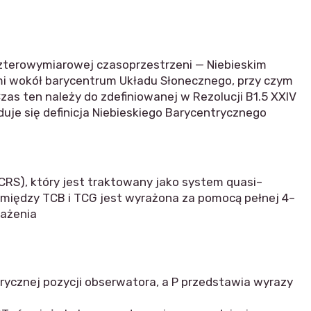
czterowymiarowej czasoprzestrzeni — Niebieskim
mi wokół barycentrum Układu Słonecznego, przy czym
as ten należy do zdefiniowanej w Rezolucji B1.5 XXIV
uje się definicja Niebieskiego Barycentrycznego
S), który jest traktowany jako system quasi–
pomiędzy TCB i TCG jest wyrażona za pomocą pełnej 4–
rażenia
trycznej pozycji obserwatora, a P przedstawia wyrazy