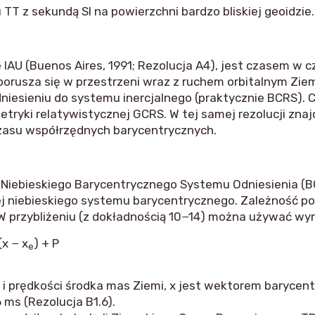
T z sekundą SI na powierzchni bardzo bliskiej geoidzie.
AU (Buenos Aires, 1991; Rezolucja A4), jest czasem w 
orusza się w przestrzeni wraz z ruchem orbitalnym Zie
iesieniu do systemu inercjalnego (praktycznie BCRS). Cz
yki relatywistycznej GCRS. W tej samej rezolucji znajd
zasu współrzędnych barycentrycznych.
ebieskiego Barycentrycznego Systemu Odniesienia (BCR
znej niebieskiego systemu barycentrycznego. Zależność 
 W przybliżeniu (z dokładnością 10−14) można używać wy
(x − x
) + P
e
i i prędkości środka mas Ziemi, x jest wektorem barycen
 ms (Rezolucja B1.6).