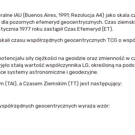
alne IAU (Buenos Aires, 1991; Rezolucja A4) jako skala
ia dla pozornych efemeryd geocentrycznych. Czas ziemsk
stycznia 1977 roku zastąpił Czas Efemeryd (ET).
d skali czasu współrzędnych geocentrycznych TCG o współ
encjału siły ciężkości na geoidzie oraz zmienność w cz
jęło stałą wartość współczynnika LG, określoną na podsta
jące systemy astronomiczne i geodezyjne.
TAI), a Czasem Ziemskim (TT) jest następujący:
 współrzędnych geocentrycznych wyraża wzór: