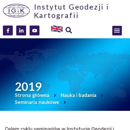
Instytut Geodezji i
Kartografii
2019
Strona główna
Nauka i badania
Seminaria naukowe
Celem cyklu seminariów w Instytucie Geodezji i