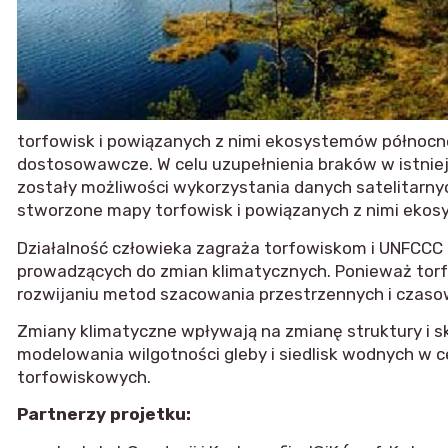
torfowisk i powiązanych z nimi ekosystemów północne
dostosowawcze. W celu uzupełnienia braków w istnieją
zostały możliwości wykorzystania danych satelitarn
stworzone mapy torfowisk i powiązanych z nimi ekosys
Działalność człowieka zagraża torfowiskom i UNFCCC 
prowadzących do zmian klimatycznych. Ponieważ torf
rozwijaniu metod szacowania przestrzennych i czasow
Zmiany klimatyczne wpływają na zmianę struktury i s
modelowania wilgotności gleby i siedlisk wodnych w c
torfowiskowych.
Partnerzy projetku: