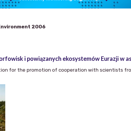
 Environment 2006
rfowisk i powiązanych ekosystemów Eurazji w a
ation for the promotion of cooperation with scientists 