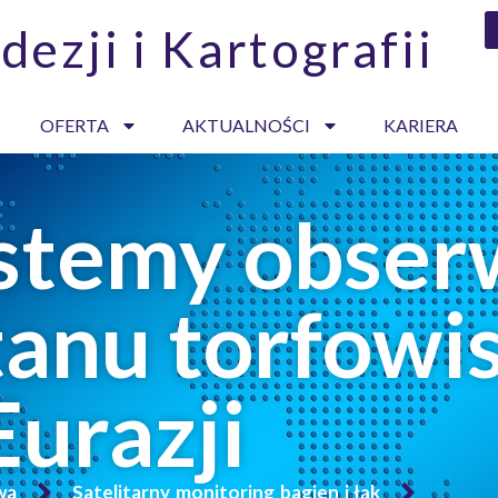
dezji i Kartografii
OFERTA
AKTUALNOŚCI
KARIERA
stemy obserw
tanu torfowi
Eurazji
wa
Satelitarny monitoring bagien i łąk