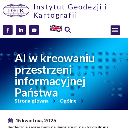
Instytut Geodezji i
Kartografii
AI w kreowaniu
przestrzeni
informacyjnej
Państwa
Strona główna
Ogólne
15 kwietnia, 2025
Serdecznie zapraszamy na Seminarium, na którym
dr inż.