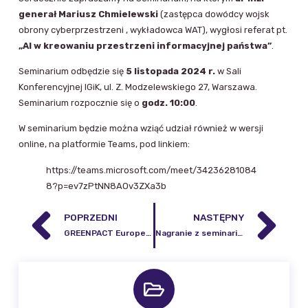
generał Mariusz Chmielewski
(zastępca dowódcy wojsk
obrony cyberprzestrzeni , wykładowca WAT), wygłosi referat pt.
„AI w kreowaniu przestrzeni informacyjnej państwa”
.
Seminarium odbędzie się
5 listopada 2024 r.
w Sali
Konferencyjnej IGiK, ul. Z. Modzelewskiego 27, Warszawa.
Seminarium rozpocznie się o
godz. 10:00
.
W seminarium będzie można wziąć udział również w wersji
online, na platformie Teams, pod linkiem:
https://teams.microsoft.com/meet/34236281084
8?p=ev7zPtNN8AOv3ZXa3b
POPRZEDNI
NASTĘPNY
GREENPACT European ESG Summit
Nagranie z seminarium „AI w kreowaniu przestrzeni informacyjnej państwa”