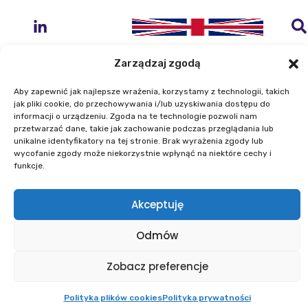
Zarządzaj zgodą
Aby zapewnić jak najlepsze wrażenia, korzystamy z technologii, takich
jak pliki cookie, do przechowywania i/lub uzyskiwania dostępu do
Instytut Geodezji i Kartografii
informacji o urządzeniu. Zgoda na te technologie pozwoli nam
przetwarzać dane, takie jak zachowanie podczas przeglądania lub
ul. Zygmunta Modzelewskiego 27
unikalne identyfikatory na tej stronie. Brak wyrażenia zgody lub
02-679 Warszawa
wycofanie zgody może niekorzystnie wpłynąć na niektóre cechy i
funkcje.
Telefon: +48 22 329 19 00
Akceptuję
E-mail: igik@igik.edu.pl
Mapa strony
Deklaracje dostępności
Odmów
Polityka prywatności
Klauzule informacyjne IGiK
Plan równości płci
Polityka plików cookies
Zobacz preferencje
Powered by ESITIO - Your Digital Space
Polityka plików cookies
Polityka prywatności