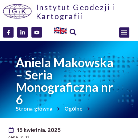
Instytut Geodezji i
Kartografii
Aniela Makowska
– Seria
Monograficzna nr
6
Strona główna
Ogólne
15 kwietnia, 2025
cena: 35 zł