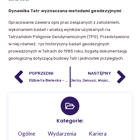
Dynamika Tatr wyznaczana metodami geodezyjnymi
Opracowanie zawiera opis prac związanych z założeniem,
wykonaniem badań i analizą wyników uzyskanych na
Tatrzańskim Poligonie Geodynamicznym (TPG). Przedstawiono
w niej również: rys historyczny badań geodezyjnych
prowadzonych w Tatrach do 1985 roku; bogatą dokumentację
geologiczną dotyczącą budowy Tatr i jednostek przyległych.
POPRZEDNI
NASTĘPNY
Elżbieta Bielecka – Seria Monograficzna nr 5
Jerzy Janusz, Wojciech Janusz, Mieczysław Kołodziejczyk – Seria Monograficzna nr 7
Kategorie:
Ogólne
Wydarzenia
Kariera