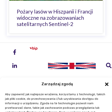
Pożary lasów w Hiszpanii i Francji
widoczne na zobrazowaniach
satelitarnych Sentinel-2
Zarządzaj zgodą
Aby zapewnić jak najlepsze wrażenia, korzystamy z technologii, takich
Instytut Geodezji i Kartografii
jak pliki cookie, do przechowywania i/lub uzyskiwania dostępu do
informacji o urządzeniu. Zgoda na te technologie pozwoli nam
ul. Zygmunta Modzelewskiego 27
przetwarzać dane, takie jak zachowanie podczas przeglądania lub
02-679 Warszawa