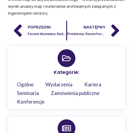
wyniki analizy map i materiałów archiwalnych związanych z
ingerencjami cenzury.
POPRZEDNI
NASTĘPNY
Forum Wymiany Doświadczeń w zakresie zastosowania Inteligentnych Systemów Transportowych (ITS) na Mazowszu
Problemy Geoinformacji (Geoinformation Issues) tom 4, zeszyt 1, 2012
Kategorie:
Ogólne
Wydarzenia
Kariera
Seminaria
Zamówienia publiczne
Konferencje