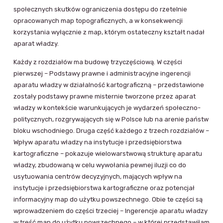
społecznych skutków ograniczenia dostępu do rzetelnie
opracowanych map topograficznych, a w konsekwencji
korzystania wyłącznie z map, którym ostateczny kształt nadał
aparat władzy.
Każdy z rozdziałów ma budowę trzyczęściową. W części
pierwszej – Podstawy prawne i administracyjne ingerencji
aparatu władzy w działalność kartograficzną – przedstawione
zostały podstawy prawne misternie tworzone przez aparat
władzy w kontekście warunkujących je wydarzeń społeczno-
politycznych, rozgrywających się w Polsce lub na arenie państw
bloku wschodniego. Druga część każdego z trzech rozdziałów –
Wpływ aparatu władzy na instytucje i przedsiębiorstwa
kartograficzne – pokazuje wielowarstwową strukturę aparatu
władzy, zbudowaną w celu wywołania pewnej iluzji co do
usytuowania centrów decyzyjnych, mających wpływ na
instytucje i przedsiębiorstwa kartograficzne oraz potencjał
informacyjny map do użytku powszechnego. Obie te części są
wprowadzeniem do części trzeciej – Ingerencje aparatu władzy
w treść map do użytku powszechnego – w której przedstawiłam