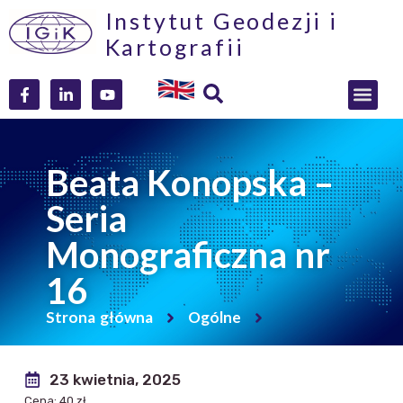
Instytut Geodezji i
Kartografii
Beata Konopska –
Seria
Monograficzna nr
16
Strona główna
Ogólne
23 kwietnia, 2025
Cena: 40 zł.