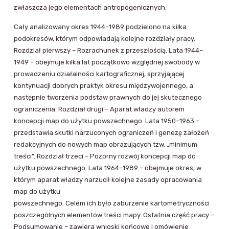
zwłaszcza jego elementach antropogenicznych.
Cały analizowany okres 1944–1989 podzielono na kilka
podokresów, którym odpowiadają kolejne rozdziały pracy.
Rozdział pierwszy – Rozrachunek z przeszłością. Lata 1944–
1949 – obejmuje kilka lat początkowo względnej swobody w
prowadzeniu działalności kartograficznej, sprzyjającej
kontynuacji dobrych praktyk okresu międzywojennego, a
następnie tworzenia podstaw prawnych do jej skutecznego
ograniczenia. Rozdział drugi – Aparat władzy autorem
koncepcji map do użytku powszechnego. Lata 1950–1963 –
przedstawia skutki narzuconych ograniczeń i genezę założeń
redakcyjnych do nowych map obrazujących tzw. „minimum
treści”. Rozdział trzeci – Pozorny rozwój koncepcji map do
użytku powszechnego. Lata 1964–1989 – obejmuje okres, w
którym aparat władzy narzucił kolejne zasady opracowania
map do użytku
powszechnego. Celem ich było zaburzenie kartometryczności
poszczególnych elementów treści mapy. Ostatnia część pracy –
Podsumowanie – zawiera wnioski końcowe i omówienie