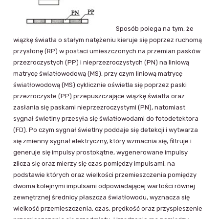
Sposób polega na tym, że
wiązkę światła o stałym natężeniu kieruje się poprzez ruchomą
przysłonę (RP) w postaci umieszczonych na przemian pasków
przezroczystych (PP) i nieprzezroczystych (PN) na liniową
matrycę światłowodową (MS), przy czym liniową matrycę
światłowodową (MS) cyklicznie oświetla się poprzez paski
przezroczyste (PP) przepuszczające wiązkę światła oraz
zasłania się paskami nieprzezroczystymi (PN), natomiast
sygnał świetlny przesyła się światłowodami do fotodetektora
(FD). Po czym sygnał świetlny poddaje się detekcji i wytwarza
się zmienny sygnał elektryczny, który wzmacnia się, filtruje i
generuje się impulsy prostokątne, wygenerowane impulsy
zlicza się oraz mierzy się czas pomiędzy impulsami, na
podstawie których oraz wielkości przemieszczenia pomiędzy
dwoma kolejnymi impulsami odpowiadającej wartości równej
zewnętrznej średnicy płaszcza światłowodu, wyznacza się
wielkość przemieszczenia, czas, prędkość oraz przyspieszenie