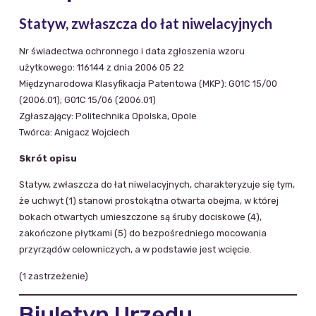
Statyw, zwłaszcza do łat niwelacyjnych
Nr świadectwa ochronnego i data zgłoszenia wzoru
użytkowego: 116144 z dnia 2006 05 22
Międzynarodowa Klasyfikacja Patentowa (MKP): G01C 15/00
(2006.01); G01C 15/06 (2006.01)
Zgłaszający: Politechnika Opolska, Opole
Twórca: Anigacz Wojciech
Skrót opisu
Statyw, zwłaszcza do łat niwelacyjnych, charakteryzuje się tym,
że uchwyt (1) stanowi prostokątna otwarta obejma, w której
bokach otwartych umieszczone są śruby dociskowe (4),
zakończone płytkami (5) do bezpośredniego mocowania
przyrządów celowniczych, a w podstawie jest wcięcie.
(1 zastrzeżenie)
Biuletyn Urzędu