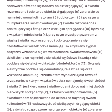
Wiązkami pomiarowymi (3), przez co najmniej dwa kolimatory (5)
nadawcze oświetla się badany obiekt drgający (6), a światło
rozproszone i odbite od obiektu drgającego (6) zbiera się co
najmniej dwoma kolimatorami (5) odbiorczym (5), po czym w
multiplekserze światłowodowym (7) światło rozproszone i
odbite łączy się i filtruje oraz w drugim sprzęgaczu (10) łączy się
z wiązkami odniesienia (4), przy czym przed połączeniem z
wiązką światła rozproszonego i odbitego zmienia się
częstotliwość wiązek odniesienia (4). Tak uzyskany sygnał
optyczny wzmacnia się we wzmacniaczu światłowodowym (11),
dzieli się na co najmniej dwie wiązki wyjściowe i każdą z nich
poddaje się detekcji w układzie fotodetektorów (13). Sygnały
elektryczne poddaje się demodulacji, rejestruje się oraz
wyznacza amplitudę. Przedmiotem wynalazku jest również
urządzenie, w którym wiązka światła z co najmniej dwóch źródeł
światła (1) jest kierowana światłowodami do co najmniej dwóch
pierwszych sprzęgaczy (2), z których wiązki pomiarowe (3)
światłowodem są kierowane do układu co najmniej dwóch
kolimatorów (5) nadawczych, oświetlających drgający obiekt
(6), a światło rozproszone na drgającym obiekcie (6) zbierane