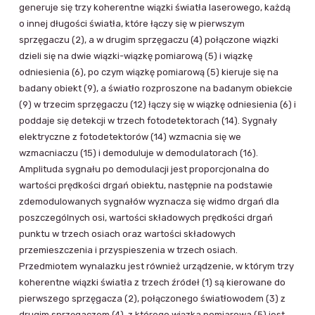
generuje się trzy koherentne wiązki światła laserowego, każdą
o innej długości światła, które łączy się w pierwszym
sprzęgaczu (2), a w drugim sprzęgaczu (4) połączone wiązki
dzieli się na dwie wiązki-wiązkę pomiarową (5) i wiązkę
odniesienia (6), po czym wiązkę pomiarową (5) kieruje się na
badany obiekt (9), a światło rozproszone na badanym obiekcie
(9) w trzecim sprzęgaczu (12) łączy się w wiązkę odniesienia (6) i
poddaje się detekcji w trzech fotodetektorach (14). Sygnały
elektryczne z fotodetektorów (14) wzmacnia się we
wzmacniaczu (15) i demoduluje w demodulatorach (16).
Amplituda sygnału po demodulacji jest proporcjonalna do
wartości prędkości drgań obiektu, następnie na podstawie
zdemodulowanych sygnałów wyznacza się widmo drgań dla
poszczególnych osi, wartości składowych prędkości drgań
punktu w trzech osiach oraz wartości składowych
przemieszczenia i przyspieszenia w trzech osiach.
Przedmiotem wynalazku jest również urządzenie, w którym trzy
koherentne wiązki światła z trzech źródeł (1) są kierowane do
pierwszego sprzęgacza (2), połączonego światłowodem (3) z
drugim sprzęgaczem (4), z którego wiązka pomiarowa (5) jest