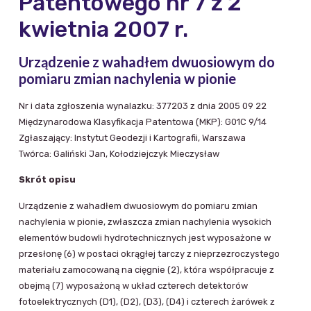
Patentowego nr 7 z 2
kwietnia 2007 r.
Urządzenie z wahadłem dwuosiowym do
pomiaru zmian nachylenia w pionie
Nr i data zgłoszenia wynalazku: 377203 z dnia 2005 09 22
Międzynarodowa Klasyfikacja Patentowa (MKP): G01C 9/14
Zgłaszający: Instytut Geodezji i Kartografii, Warszawa
Twórca: Galiński Jan, Kołodziejczyk Mieczysław
Skrót opisu
Urządzenie z wahadłem dwuosiowym do pomiaru zmian
nachylenia w pionie, zwłaszcza zmian nachylenia wysokich
elementów budowli hydrotechnicznych jest wyposażone w
przesłonę (6) w postaci okrągłej tarczy z nieprzezroczystego
materiału zamocowaną na cięgnie (2), która współpracuje z
obejmą (7) wyposażoną w układ czterech detektorów
fotoelektrycznych (D1), (D2), (D3), (D4) i czterech żarówek z