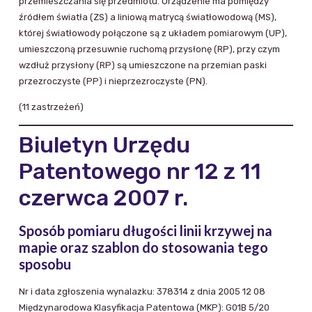
przemieszczania się przedmiotu. Urządzenie ma pomiędzy
źródłem światła (ZS) a liniową matrycą światłowodową (MS),
której światłowody połączone są z układem pomiarowym (UP),
umieszczoną przesuwnie ruchomą przysłonę (RP), przy czym
wzdłuż przysłony (RP) są umieszczone na przemian paski
przezroczyste (PP) i nieprzezroczyste (PN).
(11 zastrzeżeń)
Biuletyn Urzędu
Patentowego nr 12 z 11
czerwca 2007 r.
Sposób pomiaru długości linii krzywej na
mapie oraz szablon do stosowania tego
sposobu
Nr i data zgłoszenia wynalazku: 378314 z dnia 2005 12 08
Międzynarodowa Klasyfikacja Patentowa (MKP): G01B 5/20