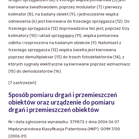
kierowana światłowodem, poprzez modulator (7) i pierwszy
kolimator (8), na badany obiekt (9), i jednocześnie wiązka
odniesienia (6) jest kierowana do trzeciego sprzęgacza (12). Do
trzeciego sprzęgacza (12) doprowadzona tez jest, poprzez trzy
kolimatory (10) i układ sprzęgający (11), wiązka pomiarowa
odbita i rozproszona na badanym obiekcie (9). Natomiast z
trzeciego sprzęgacza (12) wiązka światła jest kierowana
poprzez demultiplekser (13) do trzech fotodetektorów (14), z
których sygnały elektryczne są kierowane poprzez wzmacniacz
(15) do demodulatorów (16).
(7 zastrzeżeń)
Sposób pomiaru drgań i przemieszczeń
obiektów oraz urządzenie do pomiaru
drgań i przemieszczeń obiektów
Nr i data zgłoszenia wynalazku: 379872 z dnia 2006 06 07
Międzynarodowa Klasyfikacja Patentowa (MKP): G01M 7/00
(2006.01)