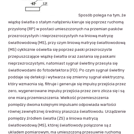
Sposób polega na tym, że
wiązkę światła o stałym natężeniu kieruje się poprzez ruchomą
przysłonę (RP) w postaci umieszczonych na przemian pasków
przezroczystych i nieprzezroczystych na liniową matrycę
światłowodową (MS), przy czym liniową matrycę światłowodową
(MS) cyklicznie oświetla się poprzez paski przezroczyste
przepuszczające wiązkę światła oraz zasłania się paskami
nieprzezroczystymi, natomiast sygnał świetlny przesyła się
światłowodami do fotodetektora (FD). Po czym sygnał świetlny
poddaje się detekcji i wytwarza się zmienny sygnał elektryczny,
który wzmacnia się, filtruje i generuje się impulsy przejścia przez
zero, wygenerowane impulsy przejścia przez zero zlicza się i są
one miarą przemieszczenia. Wielkość przemieszczenia
pomiędzy dwoma kolejnymi impulsami odpowiada wartości
równej zewnętrznej średnicy płaszcza światłowodu. Urządzenie
pomiędzy źródłem światła (ZS) a liniowa matrycą
światłowodową (MS), której światłowody połączone są z
układem pomiarowym, ma umieszczoną przesuwnie ruchomą