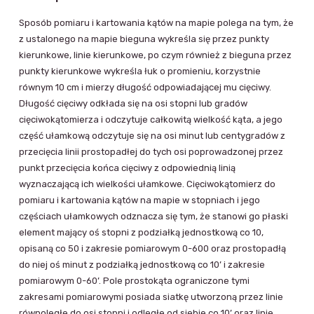
Sposób pomiaru i kartowania kątów na mapie polega na tym, że
z ustalonego na mapie bieguna wykreśla się przez punkty
kierunkowe, linie kierunkowe, po czym również z bieguna przez
punkty kierunkowe wykreśla łuk o promieniu, korzystnie
równym 10 cm i mierzy długość odpowiadającej mu cięciwy.
Długość cięciwy odkłada się na osi stopni lub gradów
cięciwokątomierza i odczytuje całkowitą wielkość kąta, a jego
część ułamkową odczytuje się na osi minut lub centygradów z
przecięcia linii prostopadłej do tych osi poprowadzonej przez
punkt przecięcia końca cięciwy z odpowiednią linią
wyznaczającą ich wielkości ułamkowe. Cięciwokątomierz do
pomiaru i kartowania kątów na mapie w stopniach i jego
częściach ułamkowych odznacza się tym, że stanowi go płaski
element mający oś stopni z podziałką jednostkową co 10,
opisaną co 50 i zakresie pomiarowym 0-600 oraz prostopadłą
do niej oś minut z podziałką jednostkową co 10’ i zakresie
pomiarowym 0-60’. Pole prostokąta ograniczone tymi
zakresami pomiarowymi posiada siatkę utworzoną przez linie
równoległe do osi stopni i odległe od siebie co 10’ oraz linie