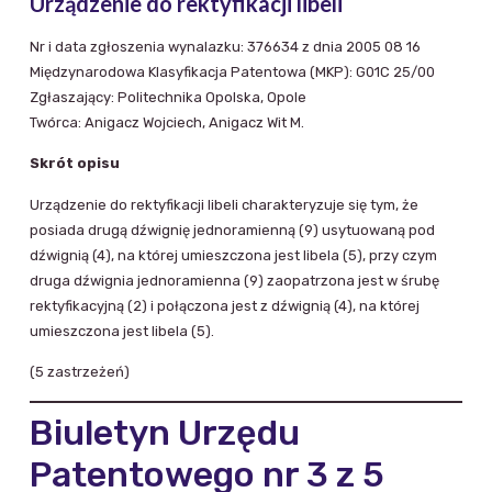
Urządzenie do rektyfikacji libeli
Nr i data zgłoszenia wynalazku: 376634 z dnia 2005 08 16
Międzynarodowa Klasyfikacja Patentowa (MKP): G01C 25/00
Zgłaszający: Politechnika Opolska, Opole
Twórca: Anigacz Wojciech, Anigacz Wit M.
Skrót opisu
Urządzenie do rektyfikacji libeli charakteryzuje się tym, że
posiada drugą dźwignię jednoramienną (9) usytuowaną pod
dźwignią (4), na której umieszczona jest libela (5), przy czym
druga dźwignia jednoramienna (9) zaopatrzona jest w śrubę
rektyfikacyjną (2) i połączona jest z dźwignią (4), na której
umieszczona jest libela (5).
(5 zastrzeżeń)
Biuletyn Urzędu
Patentowego nr 3 z 5