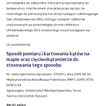
od nadajnika do odbiornika, który jest proporcjonalny do
temperatury. Interferometr charakteryzuje się tym, że
równolegle do pierwszej linii ma układ nadająco-odbierającego
fale ultradźwiękowe (NO), którego nadajnik i odbiornik
usytuowanych po przeciwległej stronie reflektora
ultradźwiękowego (RU) osadzonego na poruszającym się
obiekcie.
(2 zastrzeżenia)
Sposób pomiaru i kartowania kątów na
mapie oraz cięciwokątomierze do
stosowania tego sposobu
Nr i data zgłoszenia wynalazku: 376501 z dnia 2005 08 04
Międzynarodowa Klasyfikacja Patentowa (MKP): G09B 29/10;
G01B 5/24
Zgłaszający: Uniwersytet Mikołaja Kopernika, Toruń
Twórca: Dorożyński Ryszard
Skrót opisu