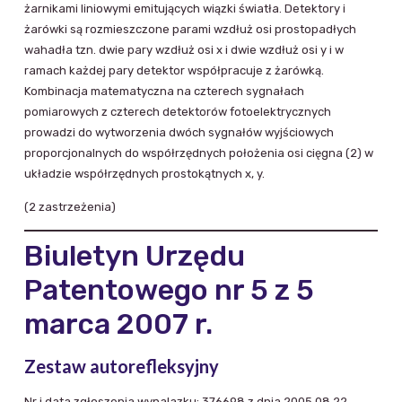
żarnikami liniowymi emitujących wiązki światła. Detektory i
żarówki są rozmieszczone parami wzdłuż osi prostopadłych
wahadła tzn. dwie pary wzdłuż osi x i dwie wzdłuż osi y i w
ramach każdej pary detektor współpracuje z żarówką.
Kombinacja matematyczna na czterech sygnałach
pomiarowych z czterech detektorów fotoelektrycznych
prowadzi do wytworzenia dwóch sygnałów wyjściowych
proporcjonalnych do współrzędnych położenia osi cięgna (2) w
układzie współrzędnych prostokątnych x, y.
(2 zastrzeżenia)
Biuletyn Urzędu
Patentowego nr 5 z 5
marca 2007 r.
Zestaw autorefleksyjny
Nr i data zgłoszenia wynalazku: 376698 z dnia 2005 08 22