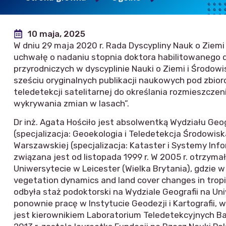
10 maja, 2025
W dniu 29 maja 2020 r. Rada Dyscypliny Nauk o Ziem
uchwałę o nadaniu stopnia doktora habilitowanego dr 
przyrodniczych w dyscyplinie Nauki o Ziemi i Środo
sześciu oryginalnych publikacji naukowych pod zbi
teledetekcji satelitarnej do określania rozmieszcze
wykrywania zmian w lasach”.
Dr inż. Agata Hościło jest absolwentką Wydziału Ge
(specjalizacja: Geoekologia i Teledetekcja Środowiska
Warszawskiej (specjalizacja: Kataster i Systemy Info
związana jest od listopada 1999 r. W 2005 r. otrzym
Uniwersytecie w Leicester (Wielka Brytania), gdzie w 
vegetation dynamics and land cover changes in tropi
odbyła staż podoktorski na Wydziale Geografii na Uni
ponownie pracę w Instytucie Geodezji i Kartografii, 
jest kierownikiem Laboratorium Teledetekcyjnych B