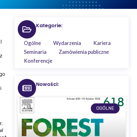
Kategorie:
l
Ogólne
Wydarzenia
Kariera
Seminaria
Zamówienia publiczne
z
Konferencje
ego
Nowości:
i
OGÓLNE
r.
 W