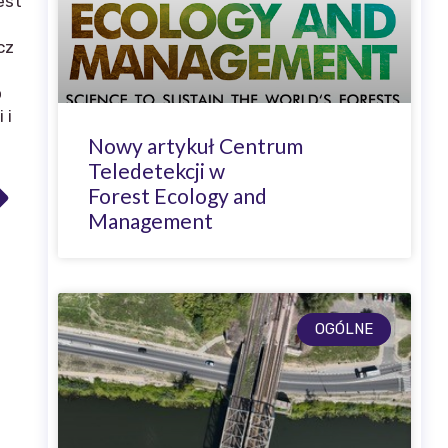
est
cz
o
 i
Nowy artykuł Centrum
Teledetekcji w
Forest Ecology and
Management
OGÓLNE