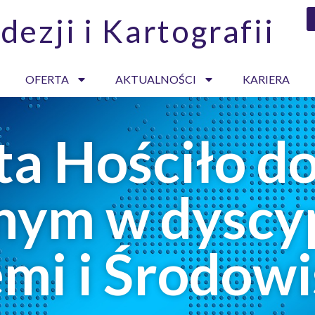
dezji i Kartografii
OFERTA
AKTUALNOŚCI
KARIERA
ata Hościło 
nym w dyscyp
emi i Środow