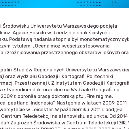
i i Środowisku Uniwersytetu Warszawskiego podjęła
inż. Agacie Hościło w dziedzinie nauk ścisłych i
wisku. Podstawą nadania stopnia był monotematyczny cyk
orczym tytułem: „Ocena możliwości zastosowania
nia i zróżnicowania przestrzennego obszarów leśnych ora
ografii i Studiów Regionalnych Uniwersytetu Warszawski
) oraz Wydziału Geodezji i Kartografii Politechniki
rmacji Przestrzennej). Z Instytutem Geodezji i Kartografi
ała stypendium doktoranckie na Wydziale Geografii na
2009 r. obroniła pracę doktorską pt.: „Fire regime,
cal peatland, Indonesia”. Następnie w latach 2009-2011
wersytecie w Leicester. W październiku 2011 r. podjęła
w Centrum Teledetekcji na stanowisku adiunkta. Od 2014 
adań Zagrożeń Środowiska w Centrum Teledetekcji IGIK.