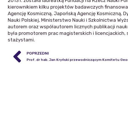
2013 r. została laureatką Fundacji na Rzecz Nauki P
kierownikiem kilku projektów badawczych finansowa
Agencję Kosmiczną, Japońską Agencję Kosmiczną, D
Nauki Polskiej, Ministerstwo Nauki i Szkolnictwa W
autorem oraz współautorem licznych publikacji nauk
była promotorem prac magisterskich i licencjackich
stażystami.
POPRZEDNI