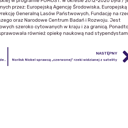
olskiej w programie POMOST. W okresie 2012-2020 była / j
nych przez: Europejską Agencję Środowiska, Europejską
yrekcję Generalną Lasów Państwowych, Fundację na rze
yższego oraz Narodowe Centrum Badań i Rozwoju. Jest
owych szeroko cytowanych w kraju i za granicą. Ponadt
, sprawowała również opiekę naukową nad stypendystami
NASTĘPNY
Prof. dr hab. Jan Kryński przewodniczącym Komitetu Geodezji Polskiej Akademii Nauk
Norilsk Nickel sprawcą „czerwonej” rzeki widzianej z satelity