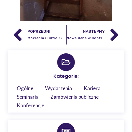
POPRZEDNI
NASTĘPNY
Mokradła i ludzie: Splecione losy – obchody Światowego Dnia Mokradeł 2024
Nowe dane w Centrum Infrastruktury Badawczej Obserwacji Grawimetrycznych (CIBOG)
Kategorie:
Ogólne
Wydarzenia
Kariera
Seminaria
Zamówienia publiczne
Konferencje