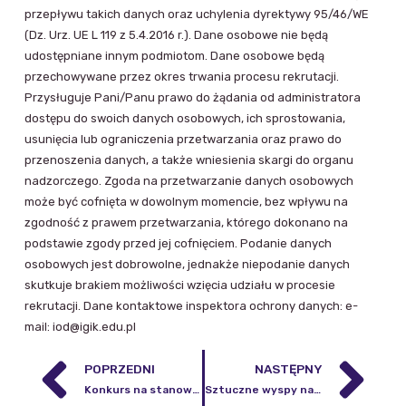
przepływu takich danych oraz uchylenia dyrektywy 95/46/WE
(Dz. Urz. UE L 119 z 5.4.2016 r.). Dane osobowe nie będą
udostępniane innym podmiotom. Dane osobowe będą
przechowywane przez okres trwania procesu rekrutacji.
Przysługuje Pani/Panu prawo do żądania od administratora
dostępu do swoich danych osobowych, ich sprostowania,
usunięcia lub ograniczenia przetwarzania oraz prawo do
przenoszenia danych, a także wniesienia skargi do organu
nadzorczego. Zgoda na przetwarzanie danych osobowych
może być cofnięta w dowolnym momencie, bez wpływu na
zgodność z prawem przetwarzania, którego dokonano na
podstawie zgody przed jej cofnięciem. Podanie danych
osobowych jest dobrowolne, jednakże niepodanie danych
skutkuje brakiem możliwości wzięcia udziału w procesie
rekrutacji. Dane kontaktowe inspektora ochrony danych: e-
mail: iod@igik.edu.pl
POPRZEDNI
NASTĘPNY
Konkurs na stanowisko profesora Instytutu w Centrum Geomatyki Stosowanej
Sztuczne wyspy na Zalewie Szczecińskim