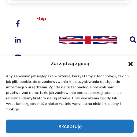
Zarządzaj zgodą
Aby zapewnić jak najlepsze wrażenia, korzystamy z technologii, takich
Instytut Geodezji i Kartografii
jak pliki cookie, do przechowywania i/lub uzyskiwania dostępu do
ul. Zygmunta Modzelewskiego 27
informacji o urządzeniu. Zgoda na te technologie pozwoli nam
przetwarzać dane, takie jak zachowanie podczas przeglądania lub
02-679 Warszawa
unikalne identyfikatory na tej stronie. Brak wyrażenia zgody lub
wycofanie zgody może niekorzystnie wpłynąć na niektóre cechy i
funkcje.
Telefon: +48 22 329 19 00
E-mail: igik@igik.edu.pl
Akceptuję
Mapa strony
Deklaracje dostępności
Polityka prywatności
Klauzule informacyjne IGiK