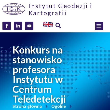
Instytut Geodezji i
Kartografii
Konkurs na
stanowisko
profesora
Instytutu w
Centrum
Teledetekcji
Strona główna
Ogólne