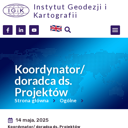
Instytut Geodezji i
Kartografii
Koordynator/
doradca ds.
Projektów
Strona główna
Ogólne
14 maja, 2025
Koordynator/ doradca ds. Projektów