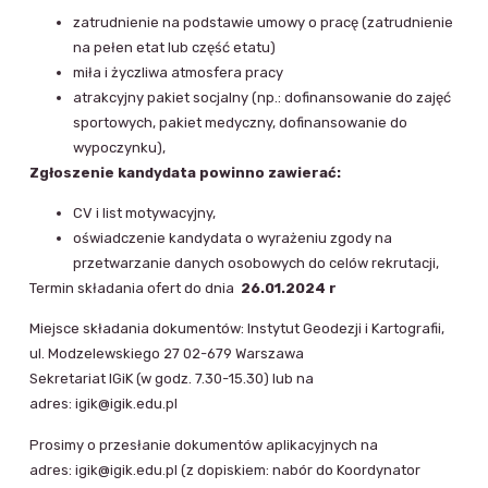
zatrudnienie na podstawie umowy o pracę (zatrudnienie
na pełen etat lub część etatu)
miła i życzliwa atmosfera pracy
atrakcyjny pakiet socjalny (np.: dofinansowanie do zajęć
sportowych, pakiet medyczny, dofinansowanie do
wypoczynku),
Zgłoszenie kandydata powinno zawierać:
CV i list motywacyjny,
oświadczenie kandydata o wyrażeniu zgody na
przetwarzanie danych osobowych do celów rekrutacji,
Termin składania ofert do dnia
26.01.2024 r
Miejsce składania dokumentów: Instytut Geodezji i Kartografii,
ul. Modzelewskiego 27 02-679 Warszawa
Sekretariat IGiK (w godz. 7.30-15.30) lub na
adres: igik@igik.edu.pl
Prosimy o przesłanie dokumentów aplikacyjnych na
adres: igik@igik.edu.pl (z dopiskiem: nabór do Koordynator