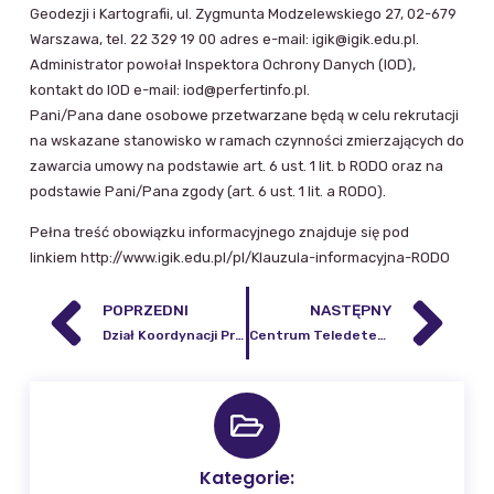
Geodezji i Kartografii, ul. Zygmunta Modzelewskiego 27, 02-679
Warszawa, tel. 22 329 19 00 adres e-mail: igik@igik.edu.pl.
Administrator powołał Inspektora Ochrony Danych (IOD),
kontakt do IOD e-mail: iod@perfertinfo.pl.
Pani/Pana dane osobowe przetwarzane będą w celu rekrutacji
na wskazane stanowisko w ramach czynności zmierzających do
zawarcia umowy na podstawie art. 6 ust. 1 lit. b RODO oraz na
podstawie Pani/Pana zgody (art. 6 ust. 1 lit. a RODO).
Pełna treść obowiązku informacyjnego znajduje się pod
linkiem http://www.igik.edu.pl/pl/Klauzula-informacyjna-RODO
POPRZEDNI
NASTĘPNY
Dział Koordynacji Projektów – asystent
Centrum Teledetekcji w Instytucie Geodezji i Kartografii serdecznie zaprasza do udziału w międzynarodowej Konferencji
Kategorie: