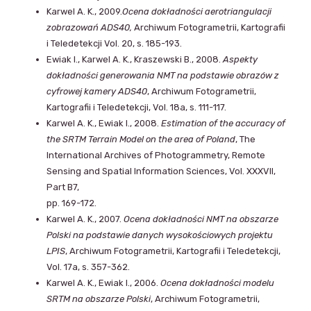
Karwel A. K., 2009.
Ocena dokładności aerotriangulacji
zobrazowań ADS40,
Archiwum Fotogrametrii, Kartografii
i Teledetekcji Vol. 20, s. 185-193.
Ewiak I., Karwel A. K., Kraszewski B., 2008.
Aspekty
dokładności generowania NMT na podstawie obrazów z
cyfrowej kamery ADS40
, Archiwum Fotogrametrii,
Kartografii i Teledetekcji, Vol. 18a, s. 111-117.
Karwel A. K., Ewiak I., 2008.
Estimation of the accuracy of
the SRTM Terrain Model on the area of Poland
, The
International Archives of Photogrammetry, Remote
Sensing and Spatial Information Sciences, Vol. XXXVII,
Part B7,
pp. 169-172.
Karwel A. K., 2007.
Ocena dokładności NMT na obszarze
Polski na podstawie danych wysokościowych projektu
LPIS
, Archiwum Fotogrametrii, Kartografii i Teledetekcji,
Vol. 17a, s. 357-362.
Karwel A. K., Ewiak I., 2006.
Ocena dokładności modelu
SRTM na obszarze Polski
, Archiwum Fotogrametrii,