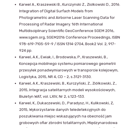
Karwel A., Kraszewski B., Kurczynski Z., Ziolkowski D., 2016.
Integration of Digital Surfach Models from
Photogrametric and Airborne Laser Scanning Data for
Processing of Radar Imagery. 16th International
Multidisciplinary Scientific GeoConference SGEM 2016,
www.sgem.org, SGEM2016 Conference Proceedings, ISBN
978-619-7105-59-9 / ISSN 1314-2704, Book2 Vol. 2, 917-
924 pp.
Karwel, A.K., Ewiak, I., Brodowska, P., Kraszewski, B.,
Koncepcja mobilnego systemu pomiarowego geometrii
przesyłek ponadwymiarowych w transporcie kolejowym,
Logistyka, 2015, NR 4, CD – 2, s.3121-3130.
Karwel, A.K., Kraszewski, B., Kurczyński, Z., Ziółkowski, Z.,
2015, Integracja satelitarnych modeli wysokościowych,
Biuletyn WAT, vol. LXIV, Nr 2, s.123-133.
Karwel, K., Dukaczewski, D., Paradysz, H., Kulikowski, Z,
2015, Wykorzystanie danych teledetekcyjnych do
poszukiwania miejsc wskazujących na obecność jam
grobowych ofiar zbrodni totalitarnych, Międzynarodowa