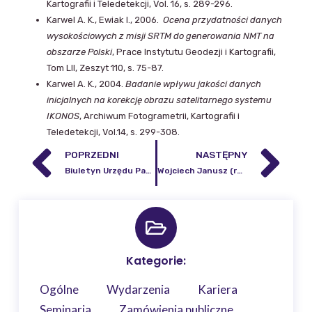
Kartografii i Teledetekcji, Vol. 16, s. 289-296.
Karwel A. K., Ewiak I., 2006.
Ocena przydatności danych
wysokościowych z misji SRTM do generowania NMT na
obszarze Polski
, Prace Instytutu Geodezji i Kartografii,
Tom LII, Zeszyt 110, s. 75-87.
Karwel A. K., 2004.
Badanie wpływu jakości danych
inicjalnych na korekcję obrazu satelitarnego systemu
IKONOS
, Archiwum Fotogrametrii, Kartografii i
Teledetekcji, Vol.14, s. 299-308.
POPRZEDNI
NASTĘPNY
Biuletyn Urzędu Patentowego 2012
Wojciech Janusz (red.) – Seria Monograficzna nr 14
Kategorie:
Ogólne
Wydarzenia
Kariera
Seminaria
Zamówienia publiczne