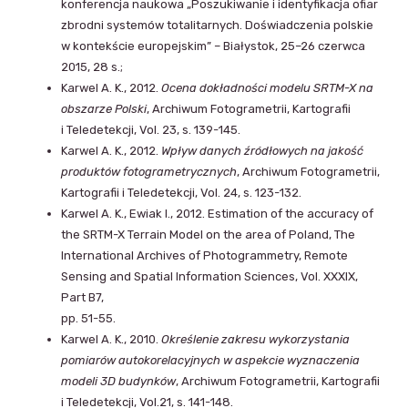
konferencja naukowa „Poszukiwanie i identyfikacja ofiar
zbrodni systemów totalitarnych. Doświadczenia polskie
w kontekście europejskim” – Białystok, 25–26 czerwca
2015, 28 s.;
Karwel A. K., 2012.
Ocena dokładności modelu SRTM-X na
obszarze Polski
, Archiwum Fotogrametrii, Kartografii
i Teledetekcji, Vol. 23, s. 139-145.
Karwel A. K., 2012.
Wpływ danych źródłowych na jakość
produktów fotogrametrycznych
, Archiwum Fotogrametrii,
Kartografii i Teledetekcji, Vol. 24, s. 123-132.
Karwel A. K., Ewiak I., 2012. Estimation of the accuracy of
the SRTM-X Terrain Model on the area of Poland, The
International Archives of Photogrammetry, Remote
Sensing and Spatial Information Sciences, Vol. XXXIX,
Part B7,
pp. 51-55.
Karwel A. K., 2010.
Określenie zakresu wykorzystania
pomiarów autokorelacyjnych w aspekcie wyznaczenia
modeli 3D budynków
, Archiwum Fotogrametrii, Kartografii
i Teledetekcji, Vol.21, s. 141-148.