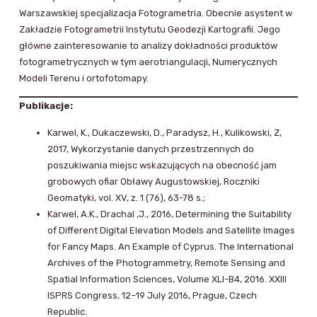
Warszawskiej specjalizacja Fotogrametria. Obecnie asystent w
Zakładzie Fotogrametrii Instytutu Geodezji Kartografii. Jego
główne zainteresowanie to analizy dokładności produktów
fotogrametrycznych w tym aerotriangulacji, Numerycznych
Modeli Terenu i ortofotomapy.
Publikacje:
Karwel, K., Dukaczewski, D., Paradysz, H., Kulikowski, Z,
2017, Wykorzystanie danych przestrzennych do
poszukiwania miejsc wskazujących na obecność jam
grobowych ofiar Obławy Augustowskiej, Roczniki
Geomatyki, vol. XV, z. 1 (76), 63-78 s.;
Karwel, A.K., Drachal ,J., 2016, Determining the Suitability
of Different Digital Elevation Models and Satellite Images
for Fancy Maps. An Example of Cyprus. The International
Archives of the Photogrammetry, Remote Sensing and
Spatial Information Sciences, Volume XLI-B4, 2016. XXIII
ISPRS Congress, 12–19 July 2016, Prague, Czech
Republic.