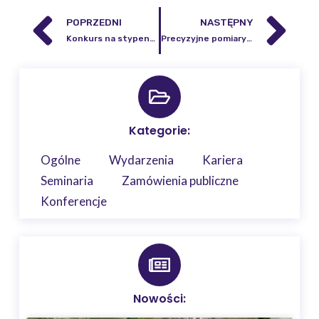
POPRZEDNI
NASTĘPNY
Konkurs na stypendium naukowe w projekcie NCN OPUS21 rozstrzygnięty!
Precyzyjne pomiary przyśpieszenia siły ciężkości na stacjach monitoringu geodynamicznego w Hołownie i Dziwiu
Kategorie:
Ogólne
Wydarzenia
Kariera
Seminaria
Zamówienia publiczne
Konferencje
Nowości: