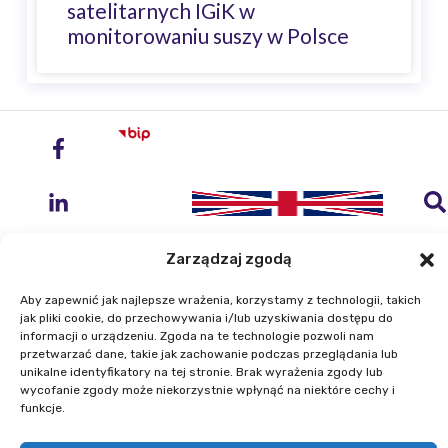
satelitarnych IGiK w
monitorowaniu suszy w Polsce
Zarządzaj zgodą
Aby zapewnić jak najlepsze wrażenia, korzystamy z technologii, takich
jak pliki cookie, do przechowywania i/lub uzyskiwania dostępu do
Instytut Geodezji i Kartografii
informacji o urządzeniu. Zgoda na te technologie pozwoli nam
ul. Zygmunta Modzelewskiego 27
przetwarzać dane, takie jak zachowanie podczas przeglądania lub
unikalne identyfikatory na tej stronie. Brak wyrażenia zgody lub
02-679 Warszawa
wycofanie zgody może niekorzystnie wpłynąć na niektóre cechy i
funkcje.
Telefon: +48 22 329 19 00