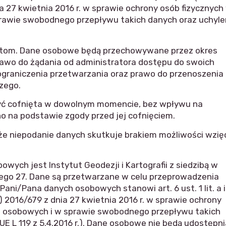
a 27 kwietnia 2016 r. w sprawie ochrony osób fizycznych
rawie swobodnego przepływu takich danych oraz uchyle
otom. Dane osobowe będą przechowywane przez okres
prawo do żądania od administratora dostępu do swoich
ograniczenia przetwarzania oraz prawo do przenoszenia
zego.
ć cofnięta w dowolnym momencie, bez wpływu na
 na podstawie zgody przed jej cofnięciem.
e niepodanie danych skutkuje brakiem możliwości wzię
wych jest Instytut Geodezji i Kartografii z siedzibą w
ego 27. Dane są przetwarzane w celu przeprowadzenia
ni/Pana danych osobowych stanowi art. 6 ust. 1 lit. a i
 2016/679 z dnia 27 kwietnia 2016 r. w sprawie ochrony
h osobowych i w sprawie swobodnego przepływu takich
UE L 119 z 5.4.2016 r.). Dane osobowe nie będą udostępn