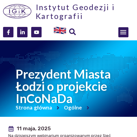
Instytut Geodezji i
Kartografii
Prezydent Miasta
Łodzi o projekcie
InCoNaDa
Strona główna
Ogólne
11 maja, 2025
Na dzisiejszym webinarium organizowanym przez Sieć