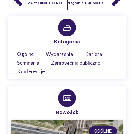
ZAPYTANIE OFERTOWE – Badanie sprawozdania finansowego za rok 2021 i rok 2022
Nagranie X Jubileuszowego Seminarium – Badania zmian pola magnetycznego Ziemi w Instytucie Geodezji i Kartografii
Kategorie:
Ogólne
Wydarzenia
Kariera
Seminaria
Zamówienia publiczne
Konferencje
Nowości:
OGÓLNE