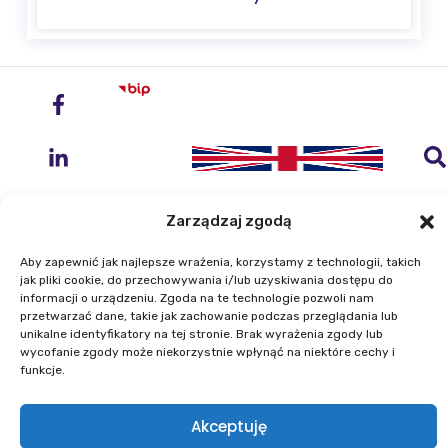
Zarządzaj zgodą
Aby zapewnić jak najlepsze wrażenia, korzystamy z technologii, takich
jak pliki cookie, do przechowywania i/lub uzyskiwania dostępu do
Instytut Geodezji i Kartografii
informacji o urządzeniu. Zgoda na te technologie pozwoli nam
ul. Zygmunta Modzelewskiego 27
przetwarzać dane, takie jak zachowanie podczas przeglądania lub
02-679 Warszawa
unikalne identyfikatory na tej stronie. Brak wyrażenia zgody lub
wycofanie zgody może niekorzystnie wpłynąć na niektóre cechy i
funkcje.
Telefon: +48 22 329 19 00
E-mail: igik@igik.edu.pl
Akceptuję