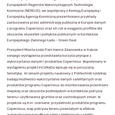
Europejskich Regionów Wykorzystujących Technologie
Kosmiczne (NEREUS), we współpracy z Komisją Europejską i
Europejską Agencją Kosmiczną prezentowano przykłady
zastosowania przez administrację publiczną w Europie danych
z programu Copernicus oraz ich roli w osiąganiu profitów dla
obszarów, obywateli i polityków publicznych w kontekście
Europejskiego Zielonego Ładu – Green Deal.
Prezydent Miasta Łodzi Pani Hanna Zdanowska w trakcie
swojego wystąpienia przedstawiła korzyści płynące z
wykorzystania danych i produktów Copernicus. Wspomniany w
wystąpieniu projekt InCoNaDa wpisuje się w poruszaną
tematykę. W ramach projektu naukowcy z Politechniki Łódzkiej
badają możliwości wykorzystania danych satelitarnych oraz
produktów programu Copernicus do monitorowania przestrzeni
miejskiej oraz obszarów podmiejskich w kontekście pokrycia
terenu i użytkowania gruntów oraz zachodzących zmian. W
projekcie są m.in. oceniane: przydatność produktów programu
Copernicus, map pokrycia terenu powstałych w efekcie
automatycznej klasyfikacji zdjęć satelitarnych z stellity