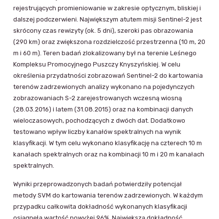
rejestrujących promieniowanie w zakresie optycznym, bliskiej i
dalszej podczerwieni. Największym atutem misji Sentinel-2 jest
skrócony czas rewizyty (ok. 5 dni), szeroki pas obrazowania
(290 km) oraz zwiększona rozdzielczość przestrzenna (10 m, 20
m i 60 m). Teren badań zlokalizowany był na terenie Leśnego
Kompleksu Promocyjnego Puszczy Knyszyńskiej. W celu
określenia przydatności zobrazowań Sentinel-2 do kartowania
terenów zadrzewionych analizy wykonano na pojedynczych
zobrazowaniach S-2 zarejestrowanych wczesną wiosną
(28.03.2016) i latem (31.08.2015) oraz na kombinacji danych
wieloczasowych, pochodzących z dwóch dat. Dodatkowo
testowano wpływ liczby kanałów spektralnych na wynik
klasyfikacji. W tym celu wykonano klasyfikację na czterech 10 m
kanałach spektralnych oraz na kombinacji 10 m i 20 m kanałach
spektralnych.
Wyniki przeprowadzonych badań potwierdziły potencjał
metody SVM do kartowania terenów zadrzewionych. W każdym
przypadku całkowita dokładność wykonanych klasyfikacji
osiągnęła wartość powyżej 96%. Największą dokładność