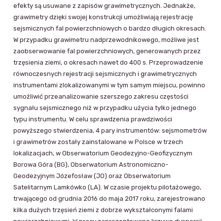
efekty są usuwane z zapisów grawimetrycznych. Jednakże,
grawimetry dzięki swojej konstrukcji umożliwiają rejestrację
sejsmicznych fal powierzchniowych o bardzo długich okresach.
W przypadku grawimetru nadprzewodnikowego, możliwe jest
zaobserwowanie fal powierzchniowych, generowanych przez
trzęsienia ziemi, o okresach nawet do 400 s. Przeprowadzenie
równoczesnych rejestracji sejsmicznych i grawimetrycznych
instrumentami zlokalizowanymi w tym samym miejscu, powinno
umożliwić przeanalizowanie szerszego zakresu częstości
sygnału sejsmicznego niż w przypadku użycia tylko jednego
typu instrumentu. W celu sprawdzenia prawdziwości
powyższego stwierdzenia, 4 pary instrumentów: sejsmometrów
i grawimetrów zostały zainstalowane w Polsce w trzech
lokalizacjach, w Obserwatorium Geodezyjno-Geofizycznym
Borowa Góra (BG), Obserwatorium Astronomiczno-
Geodezyjnym Józefosław (JO) oraz Obserwatorium
Satelitarnym Lamkówko (LA). W czasie projektu pilotażowego,
trwającego od grudnia 2016 do maja 2017 roku, zarejestrowano
kilka dużych trzęsień ziemi z dobrze wykształconymi falami