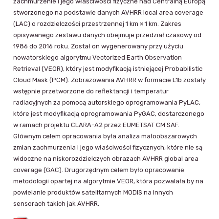
zachmurzenie i jego właściwości fizyczne nad Centralną Europą
stworzonego na podstawie danych AVHRR local area coverage
(LAC) o rozdzielczości przestrzennej 1 km × 1 km. Zakres
opisywanego zestawu danych obejmuje przedział czasowy od
1986 do 2016 roku. Został on wygenerowany przy użyciu
nowatorskiego algorytmu Vectorized Earth Observation
Retrieval (VEOR), który jest modyfikacją istniejącej Probabilistic
Cloud Mask (PCM). Zobrazowania AVHRR w formacie L1b zostały
wstępnie przetworzone do reflektancji i temperatur
radiacyjnych za pomocą autorskiego oprogramowania PyLAC,
które jest modyfikacją oprogramowania PyGAC, dostarczonego
w ramach projektu CLARA-A2 przez EUMETSAT CM SAF.
Głównym celem opracowania była analiza małoobszarowych
zmian zachmurzenia i jego właściwości fizycznych, które nie są
widoczne na niskorozdzielczych obrazach AVHRR global area
coverage (GAC). Drugorzędnym celem było opracowanie
metodologii opartej na algorytmie VEOR, która pozwalała by na
powielanie produktów satelitarnych MODIS na innych
sensorach takich jak AVHRR.