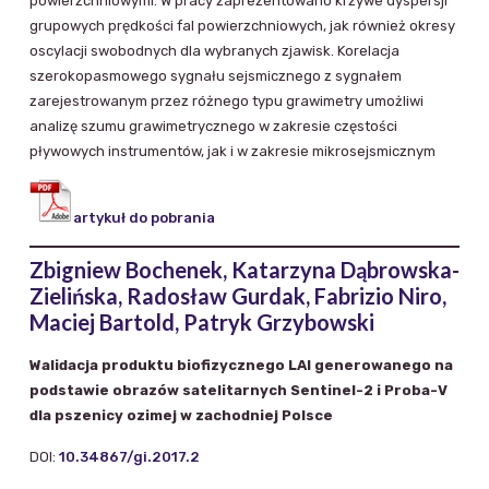
powierzchniowymi. W pracy zaprezentowano krzywe dyspersji
grupowych prędkości fal powierzchniowych, jak również okresy
oscylacji swobodnych dla wybranych zjawisk. Korelacja
szerokopasmowego sygnału sejsmicznego z sygnałem
zarejestrowanym przez różnego typu grawimetry umożliwi
analizę szumu grawimetrycznego w zakresie częstości
pływowych instrumentów, jak i w zakresie mikrosejsmicznym
artykuł do pobrania
Zbigniew Bochenek, Katarzyna Dąbrowska-
Zielińska, Radosław Gurdak, Fabrizio Niro,
Maciej Bartold, Patryk Grzybowski
Walidacja produktu biofizycznego LAI generowanego na
podstawie obrazów satelitarnych Sentinel-2 i Proba-V
dla pszenicy ozimej w zachodniej Polsce
DOI:
10.34867/gi.2017.2