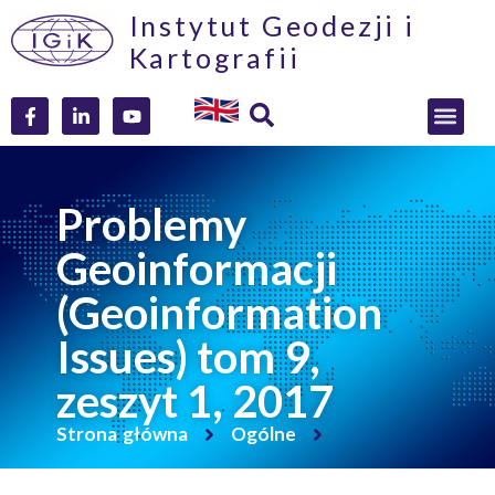
Instytut Geodezji i
Kartografii
Problemy
Geoinformacji
(Geoinformation
Issues) tom 9,
zeszyt 1, 2017
Strona główna
Ogólne