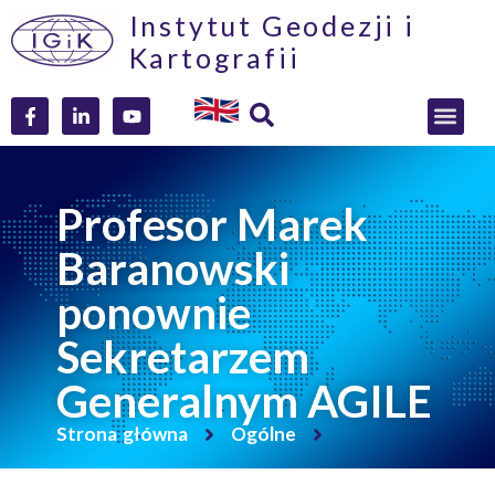
Instytut Geodezji i
Kartografii
Profesor Marek
Baranowski
ponownie
Sekretarzem
Generalnym AGILE
Strona główna
Ogólne