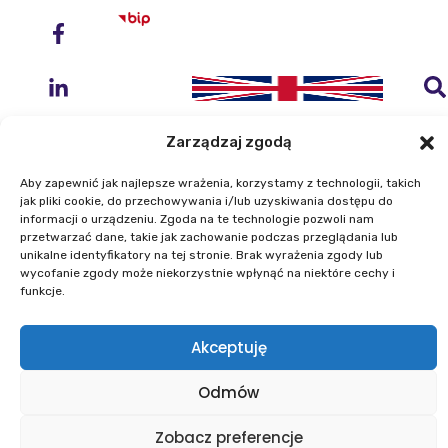
Zarządzaj zgodą
Aby zapewnić jak najlepsze wrażenia, korzystamy z technologii, takich
jak pliki cookie, do przechowywania i/lub uzyskiwania dostępu do
Instytut Geodezji i Kartografii
informacji o urządzeniu. Zgoda na te technologie pozwoli nam
przetwarzać dane, takie jak zachowanie podczas przeglądania lub
ul. Zygmunta Modzelewskiego 27
unikalne identyfikatory na tej stronie. Brak wyrażenia zgody lub
02-679 Warszawa
wycofanie zgody może niekorzystnie wpłynąć na niektóre cechy i
funkcje.
Telefon: +48 22 329 19 00
Akceptuję
E-mail: igik@igik.edu.pl
Mapa strony
Deklaracje dostępności
Odmów
Polityka prywatności
Klauzule informacyjne IGiK
Plan równości płci
Polityka plików cookies
Zobacz preferencje
Powered by ESITIO - Your Digital Space