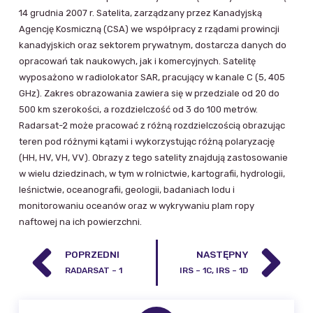
14 grudnia 2007 r. Satelita, zarządzany przez Kanadyjską
Agencję Kosmiczną (CSA) we współpracy z rządami prowincji
kanadyjskich oraz sektorem prywatnym, dostarcza danych do
opracowań tak naukowych, jak i komercyjnych. Satelitę
wyposażono w radiolokator SAR, pracujący w kanale C (5, 405
GHz). Zakres obrazowania zawiera się w przedziale od 20 do
500 km szerokości, a rozdzielczość od 3 do 100 metrów.
Radarsat-2 może pracować z różną rozdzielczością obrazując
teren pod różnymi kątami i wykorzystując różną polaryzację
(HH, HV, VH, VV). Obrazy z tego satelity znajdują zastosowanie
w wielu dziedzinach, w tym w rolnictwie, kartografii, hydrologii,
leśnictwie, oceanografii, geologii, badaniach lodu i
monitorowaniu oceanów oraz w wykrywaniu plam ropy
naftowej na ich powierzchni.
POPRZEDNI
NASTĘPNY
RADARSAT – 1
IRS – 1C, IRS – 1D