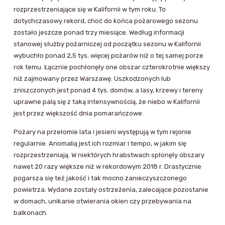
rozprzestrzeniające się w Kalifornii w tym roku. To
dotychczasowy rekord, choć do końca pożarowego sezonu
zostało jeszcze ponad trzy miesiące. Według informacji
stanowej służby pożarniczej od początku sezonu w Kalifornii
wybuchło ponad 2,5 tys. więcej pożarów niż o tej samej porze
rok temu. Łącznie pochłonęły one obszar czterokrotnie większy
niż zajmowany przez Warszawę. Uszkodzonych lub
zniszczonych jest ponad 4 tys. domów, a lasy, krzewy i tereny
uprawne palą się z taką intensywnością, że niebo w Kalifornii
jest przez większość dnia pomarańczowe.
Pożary na przełomie lata i jesieni występują w tym rejonie
regularnie. Anomalią jest ich rozmiar i tempo, w jakim się
rozprzestrzeniają. W niektórych hrabstwach spłonęły obszary
nawet 20 razy większe niż w rekordowym 2018 r. Drastycznie
pogarsza się też jakość i tak mocno zanieczyszczonego
powietrza. Wydane zostały ostrzeżenia, zalecające pozostanie
w domach, unikanie otwierania okien czy przebywania na
balkonach.