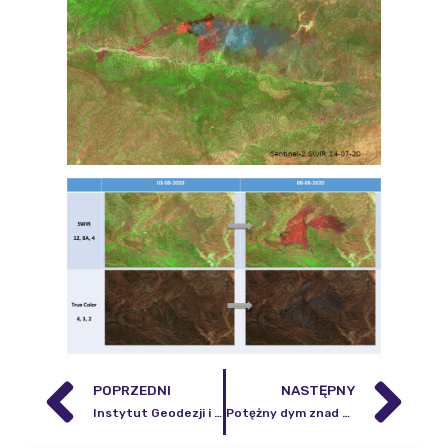
POPRZEDNI
NASTĘPNY
Instytut Geodezji i Kartografii ogłasza nabór do pracy w Centrum Geomatyki Stosowanej na stanowisko Specjalisty
Potężny dym znad Kalifornii dociera do Europy