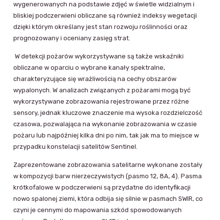
wygenerowanych na podstawie zdjęć w świetle widzialnym i
bliskiej podczerwieni obliczane są również indeksy wegetacji
dzięki którym określany jest stan rozwoju roślinności oraz
prognozowany i oceniany zasięg strat.
W detekcji pożarów wykorzystywane są także wskaźniki
obliczane w oparciu o wybrane kanały spektralne,
charakteryzujące się wrażliwością na cechy obszarów
wypalonych. W analizach związanych z pożarami mogą być
wykorzystywane zobrazowania rejestrowane przez różne
sensory, jednak kluczowe znaczenie ma wysoka rozdzielczość
czasowa, pozwalająca na wykonanie zobrazowania w czasie
pożaru lub najpóźniej kilka dni po nim, tak jak ma to miejsce w
przypadku konstelacji satelitów Sentinel.
Zaprezentowane zobrazowania satelitarne wykonane zostały
w kompozycji barw nierzeczywistych (pasmo 12, 8A, 4). Pasma
krótkofalowe w podczerwieni są przydatne do identyfikacji
nowo spalonej ziemi, która odbija się silnie w pasmach SWIR, co
czyni je cennymi do mapowania szkód spowodowanych