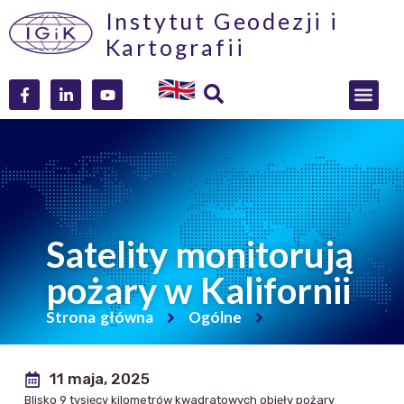
Instytut Geodezji i
Kartografii
Satelity monitorują
pożary w Kalifornii
Strona główna
Ogólne
11 maja, 2025
Blisko 9 tysięcy kilometrów kwadratowych objęły pożary