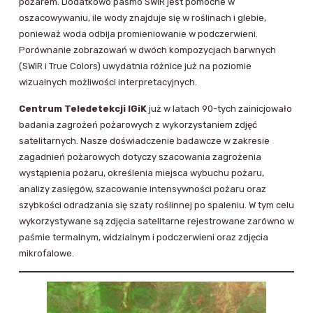
pożarem. Dodatkowo pasmo SWIR jest pomocne w
oszacowywaniu, ile wody znajduje się w roślinach i glebie,
ponieważ woda odbija promieniowanie w podczerwieni.
Porównanie zobrazowań w dwóch kompozycjach barwnych
(SWIR i True Colors) uwydatnia różnice już na poziomie
wizualnych możliwości interpretacyjnych.
Centrum Teledetekcji IGiK
już w latach 90-tych zainicjowało
badania zagrożeń pożarowych z wykorzystaniem zdjęć
satelitarnych. Nasze doświadczenie badawcze w zakresie
zagadnień pożarowych dotyczy szacowania zagrożenia
wystąpienia pożaru, określenia miejsca wybuchu pożaru,
analizy zasięgów, szacowanie intensywności pożaru oraz
szybkości odradzania się szaty roślinnej po spaleniu. W tym celu
wykorzystywane są zdjęcia satelitarne rejestrowane zarówno w
paśmie termalnym, widzialnym i podczerwieni oraz zdjęcia
mikrofalowe.