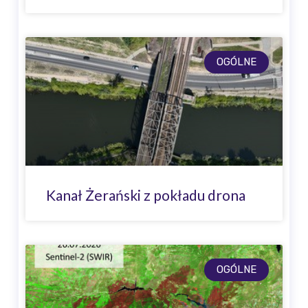
OGÓLNE
Kanał Żerański z pokładu drona
OGÓLNE