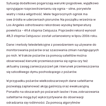
Sytuację dodatkowo pogarszają warunki pogodowe, wyjątkowo
sprzyjające rozprzestrzenianiu się ognia – silne, porywiste
wiatry i niska wilgotność. Wiele tegorocznych ognisk ma
swe źródła w uderzeniach piorunów. Na początku września w
Los Angeles odnotowano rekordowo wysoką temperaturę
powietrza – 49,4 stopnia Celsjusza. Poprzedni rekord wynosił
48,3 stopnia Celsjusza i został ustanowiony w lipcu 2006 roku.
Dane i metody teledetekcyjne z powodzeniem są używane do
monitorowania pożarów oraz szacowania zmian następujących
po nich. W trakcie pożarów za pomocą satelitów można
obserwować kierunki przemieszczenia się ognia czy też
aktualny zasięg zanieczyszczeń jak i kierunek przemieszczenia
się szkodliwego dymu pochodzącego z pożarów.
W przypadku pożarów wielkoobszarowych dane satelitarne
pozwalają zaplanować akcję gaśniczą oraz ewakuacyjną.
Ponadto na obszarach po pożarach lasów i traw, zobrazowania
satelitarne mogą być wykorzystywane do obserwacji
odradzania się roślinności. Za pomocą algorytmów