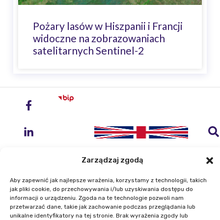
Pożary lasów w Hiszpanii i Francji
widoczne na zobrazowaniach
satelitarnych Sentinel-2
Zarządzaj zgodą
Aby zapewnić jak najlepsze wrażenia, korzystamy z technologii, takich
jak pliki cookie, do przechowywania i/lub uzyskiwania dostępu do
Instytut Geodezji i Kartografii
informacji o urządzeniu. Zgoda na te technologie pozwoli nam
ul. Zygmunta Modzelewskiego 27
przetwarzać dane, takie jak zachowanie podczas przeglądania lub
unikalne identyfikatory na tej stronie. Brak wyrażenia zgody lub
02-679 Warszawa