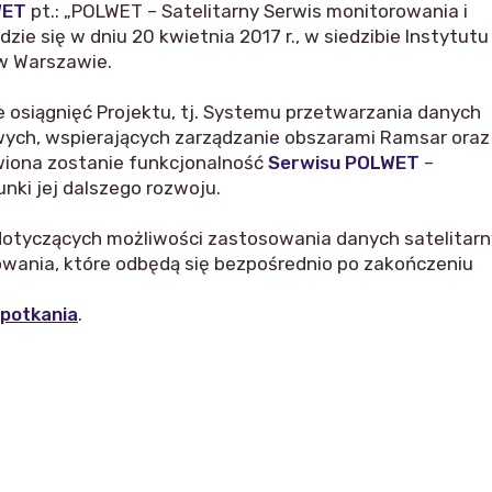
WET
pt.: „POLWET – Satelitarny Serwis monitorowania i
ie się w dniu 20 kwietnia 2017 r., w siedzibie Instytutu
, w Warszawie.
osiągnięć Projektu, tj. Systemu przetwarzania danych
ych, wspierających zarządzanie obszarami Ramsar oraz 
iona zostanie funkcjonalność
Serwisu
POLWET
–
nki jej dalszego rozwoju.
dotyczących możliwości zastosowania danych satelitar
wania, które odbędą się bezpośrednio po zakończeniu
potkania
.