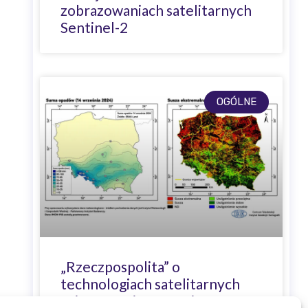
zobrazowaniach satelitarnych
Sentinel-2
OGÓLNE
„Rzeczpospolita” o
technologiach satelitarnych
IGiK w monitorowaniu suszy w