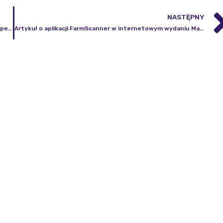
NASTĘPNY
Zebranie Zespołu KBKiS ds. Programu Obserwacji Ziemi Copernicus
Artykuł o aplikacji FarmScanner w internetowym wydaniu Magazynu Forbes