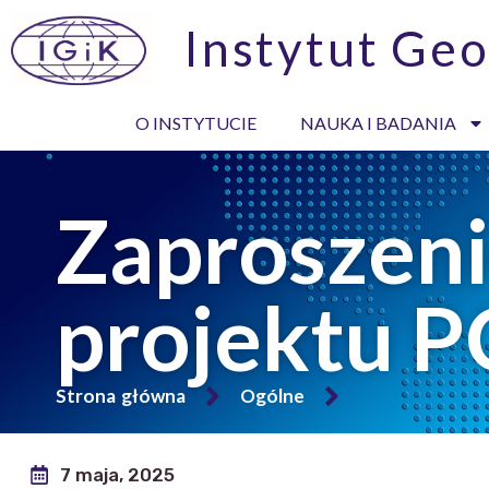
Instytut Geo
O INSTYTUCIE
NAUKA I BADANIA
Zaproszeni
projektu 
Strona główna
Ogólne
7 maja, 2025