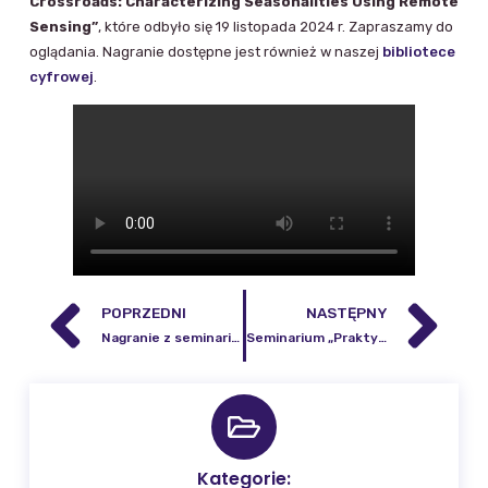
Crossroads: Characterizing Seasonalities Using Remote
Sensing”
, które odbyło się 19 listopada 2024 r. Zapraszamy do
oglądania. Nagranie dostępne jest również w naszej
bibliotece
cyfrowej
.
POPRZEDNI
NASTĘPNY
Nagranie z seminarium „Kryzys klimatyczny, kryzys planetarny”
Seminarium „Praktyczne zastosowanie technik satelitarnych w rolnictwie”
Kategorie: