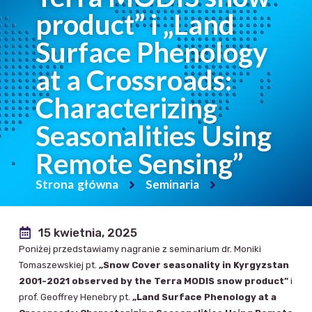
product” i „Land
Surface Phenology
at a Crossroads:
Characterizing
Seasonalities Using
Remote Sensing”
Strona główna
Seminaria
15 kwietnia, 2025
Poniżej przedstawiamy nagranie z seminarium dr. Moniki
Tomaszewskiej pt.
„Snow Cover seasonality in Kyrgyzstan
2001-2021 observed by the Terra MODIS snow product”
i
prof. Geoffrey Henebry pt.
„Land Surface Phenology at a