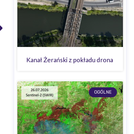
Kanał Żerański z pokładu drona
OGÓLNE