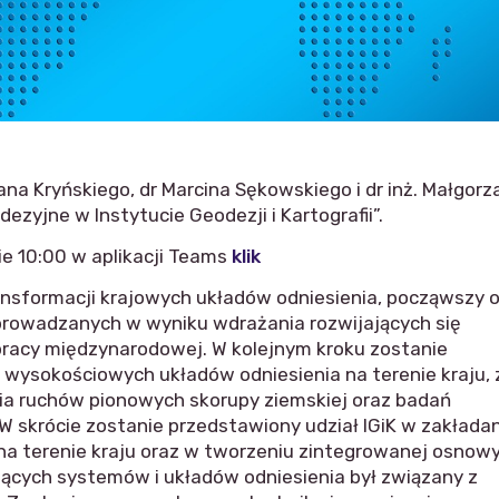
ana Kryńskiego, dr Marcina Sękowskiego i dr inż. Małgorz
ezyjne w Instytucie Geodezji i Kartografii”.
ie 10:00 w aplikacji Teams
klik
ransformacji krajowych układów odniesienia, począwszy 
eprowadzanych w wyniku wdrażania rozwijających się
łpracy międzynarodowej. W kolejnym kroku zostanie
i wysokościowych układów odniesienia na terenie kraju, 
ia ruchów pionowych skorupy ziemskiej oraz badań
W skrócie zostanie przedstawiony udział IGiK w zakładan
a terenie kraju oraz w tworzeniu zintegrowanej osnow
czących systemów i układów odniesienia był związany z