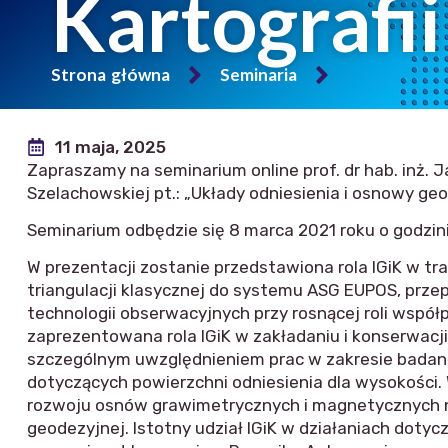
Kartografii
Strona główna
Seminaria
11 maja, 2025
Zapraszamy na seminarium online prof. dr hab. inż. J
Szelachowskiej pt.: „Układy odniesienia i osnowy geod
Seminarium odbędzie się 8 marca 2021 roku o godzin
W prezentacji zostanie przedstawiona rola IGiK w t
triangulacji klasycznej do systemu ASG EUPOS, prz
technologii obserwacyjnych przy rosnącej roli wspó
zaprezentowana rola IGiK w zakładaniu i konserwacj
szczególnym uwzględnieniem prac w zakresie badan
dotyczących powierzchni odniesienia dla wysokości. 
rozwoju osnów grawimetrycznych i magnetycznych n
geodezyjnej. Istotny udział IGiK w działaniach doty