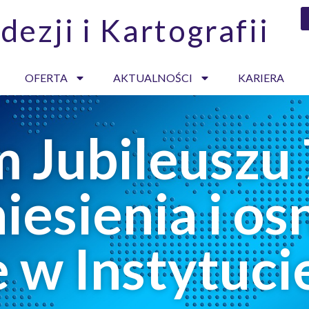
dezji i Kartografii
OFERTA
AKTUALNOŚCI
KARIERA
 Jubileuszu 
iesienia i o
 w Instytucie