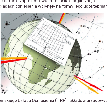
 Zostanie zaprezentowana technika i organizacja
kładach odniesienia wpłynęły na formy jego udostępnian
iemskiego Układu Odniesienia (ITRF) i układów urzędowy