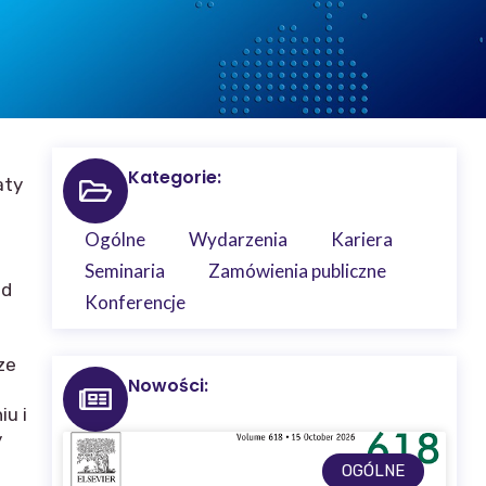
Kategorie:
aty
Ogólne
Wydarzenia
Kariera
Seminaria
Zamówienia publiczne
od
Konferencje
ze
Nowości:
iu i
y
OGÓLNE