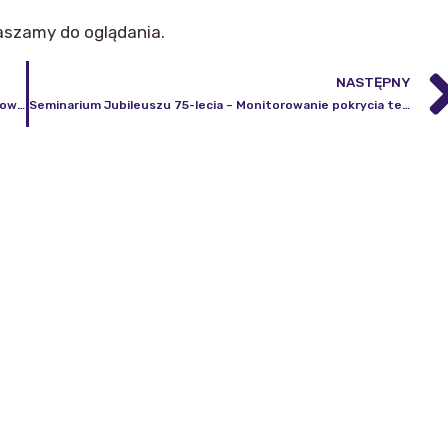
aszamy do oglądania.
NASTĘPNY
Seminarium Jubileuszu 75-lecia – Układy odniesienia i osnowy geodezyjne w Instytucie Geodezji i Kartografii
Seminarium Jubileuszu 75-lecia – Monitorowanie pokrycia terenu i użytkowania ziemi – wkład Instytutu Geodezji i Kartografii w europejski program CORINE Land Cover