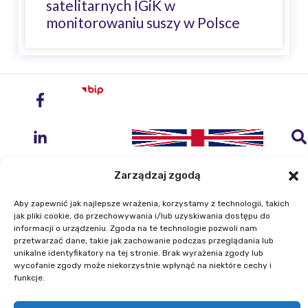
satelitarnych IGiK w
monitorowaniu suszy w Polsce
Zarządzaj zgodą
Aby zapewnić jak najlepsze wrażenia, korzystamy z technologii, takich
jak pliki cookie, do przechowywania i/lub uzyskiwania dostępu do
Instytut Geodezji i Kartografii
informacji o urządzeniu. Zgoda na te technologie pozwoli nam
przetwarzać dane, takie jak zachowanie podczas przeglądania lub
ul. Zygmunta Modzelewskiego 27
unikalne identyfikatory na tej stronie. Brak wyrażenia zgody lub
02-679 Warszawa
wycofanie zgody może niekorzystnie wpłynąć na niektóre cechy i
funkcje.
Telefon: +48 22 329 19 00