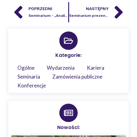
POPRZEDNI
NASTĘPNY
Seminarium – „Analiza sejsmiczna pływowych rejestracji grawimetrycznych”
Seminarium prezentujące wkład pracowników IGiK w projekt EPOS-PL
Kategorie:
Ogólne
Wydarzenia
Kariera
Seminaria
Zamówienia publiczne
Konferencje
Nowości: