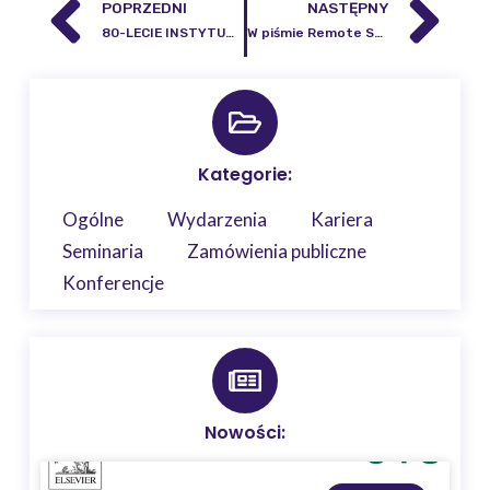
POPRZEDNI
NASTĘPNY
80-LECIE INSTYTUTU GEODEZJI I KARTOGRAFII
W piśmie Remote Sensing ukazał się artykuł autorstwa Dariusza Ziółkowskiego i Szymona Jakubiaka z Centrum Teledetekcji IGiK
Kategorie:
Ogólne
Wydarzenia
Kariera
Seminaria
Zamówienia publiczne
Konferencje
Nowości: