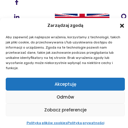
Zarządzaj zgodą
Aby zapewnić jak najlepsze wrażenia, korzystamy z technologii, takich
jak pliki cookie, do przechowywania i/lub uzyskiwania dostępu do
informacji o urządzeniu. Zgoda na te technologie pozwoli nam
przetwarzać dane, takie jak zachowanie podczas przeglądania lub
Instytut Geodezji i Kartografii
unikalne identyfikatory na tej stronie. Brak wyrażenia zgody lub
ul. Zygmunta Modzelewskiego 27
wycofanie zgody może niekorzystnie wpłynąć na niektóre cechy i
02-679 Warszawa
funkcje.
Akceptuję
Telefon: +48 22 329 19 00
E-mail: igik@igik.edu.pl
Odmów
Mapa strony
Deklaracje dostępności
Polityka prywatności
Klauzule informacyjne IGiK
Zobacz preferencje
Plan równości płci
Polityka plików cookies
Powered by ESITIO - Your Digital Space
Polityka plików cookies
Polityka prywatności