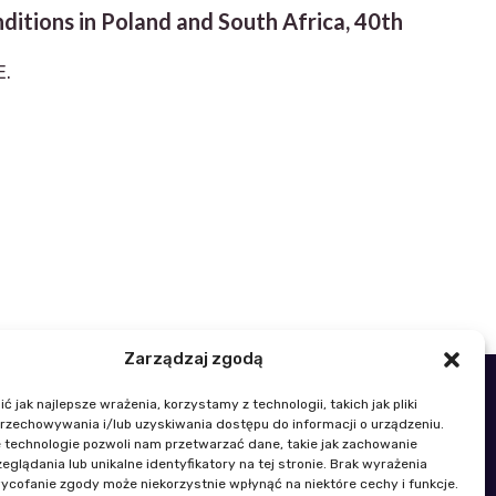
itions in Poland and South Africa, 40th
E.
Zarządzaj zgodą
 jak najlepsze wrażenia, korzystamy z technologii, takich jak pliki
48 22 329 19 00
przechowywania i/lub uzyskiwania dostępu do informacji o urządzeniu.
k@igik.edu.pl
 technologie pozwoli nam przetwarzać dane, takie jak zachowanie
eglądania lub unikalne identyfikatory na tej stronie. Brak wyrażenia
ycofanie zgody może niekorzystnie wpłynąć na niektóre cechy i funkcje.