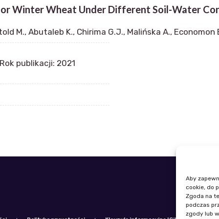
or Winter Wheat Under Different Soil-Water Cond
old M., Abutaleb K., Chirima G.J., Malińska A., Economon 
Rok publikacji: 2021
Aby zapewnić
Telefon: +
cookie, do 
E-mail: igi
Zgoda na te
podczas prz
zgody lub w