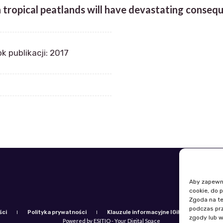
n tropical peatlands will have devastating conseq
k publikacji: 2017
Telefon: +
Aby zapewnić
E-mail: igi
cookie, do 
Zgoda na te
podczas prz
ści
Polityka prywatności
Klauzule informacyjne IGiK
Plan ró
zgody lub w
Powered by ESITIO - Your Digital Space