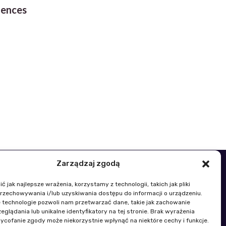
uences
Zarządzaj zgodą
48 22 329 19 00
 jak najlepsze wrażenia, korzystamy z technologii, takich jak pliki
k@igik.edu.pl
przechowywania i/lub uzyskiwania dostępu do informacji o urządzeniu.
 technologie pozwoli nam przetwarzać dane, takie jak zachowanie
eglądania lub unikalne identyfikatory na tej stronie. Brak wyrażenia
wności płci
Polityka plików cookies
ycofanie zgody może niekorzystnie wpłynąć na niektóre cechy i funkcje.