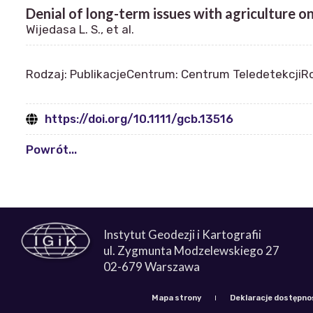
Denial of long-term issues with agriculture o
Wijedasa L. S., et al.
Rodzaj: Publikacje
Centrum: Centrum Teledetekcji
Ro
https://doi.org/10.1111/gcb.13516
Powrót...
Instytut Geodezji i Kartografii
ul. Zygmunta Modzelewskiego 27
02-679 Warszawa
Mapa strony
Deklaracje dostępno