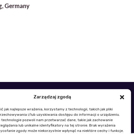
ig, Germany
Zarządzaj zgodą
48 22 329 19 00
k@igik.edu.pl
 jak najlepsze wrażenia, korzystamy z technologii, takich jak pliki
przechowywania i/lub uzyskiwania dostępu do informacji o urządzeniu.
 technologie pozwoli nam przetwarzać dane, takie jak zachowanie
wności płci
Polityka plików cookies
eglądania lub unikalne identyfikatory na tej stronie. Brak wyrażenia
ycofanie zgody może niekorzystnie wpłynąć na niektóre cechy i funkcje.