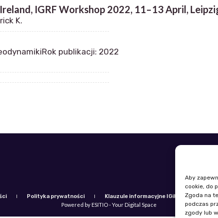
 Ireland, IGRF Workshop 2022, 11–13 April, Leipz
rick K.
eodynamiki
Rok publikacji: 2022
Telefon: +
E-mail: igi
Aby zapewnić
cookie, do 
Zgoda na te
ści
Polityka prywatności
Klauzule informacyjne IGiK
Plan ró
podczas prz
Powered by ESITIO - Your Digital Space
zgody lub w