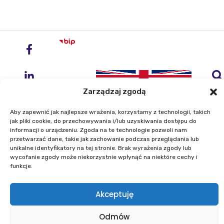
Zarządzaj zgodą
Aby zapewnić jak najlepsze wrażenia, korzystamy z technologii, takich
jak pliki cookie, do przechowywania i/lub uzyskiwania dostępu do
informacji o urządzeniu. Zgoda na te technologie pozwoli nam
przetwarzać dane, takie jak zachowanie podczas przeglądania lub
Instytut Geodezji i Kartografii
unikalne identyfikatory na tej stronie. Brak wyrażenia zgody lub
ul. Zygmunta Modzelewskiego 27
wycofanie zgody może niekorzystnie wpłynąć na niektóre cechy i
02-679 Warszawa
funkcje.
Telefon: +48 22 329 19 00
Akceptuję
E-mail: igik@igik.edu.pl
Odmów
Mapa strony
Deklaracje dostępności