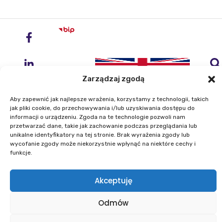
Zarządzaj zgodą
Aby zapewnić jak najlepsze wrażenia, korzystamy z technologii, takich
jak pliki cookie, do przechowywania i/lub uzyskiwania dostępu do
informacji o urządzeniu. Zgoda na te technologie pozwoli nam
przetwarzać dane, takie jak zachowanie podczas przeglądania lub
Instytut Geodezji i Kartografii
unikalne identyfikatory na tej stronie. Brak wyrażenia zgody lub
ul. Zygmunta Modzelewskiego 27
wycofanie zgody może niekorzystnie wpłynąć na niektóre cechy i
02-679 Warszawa
funkcje.
Telefon: +48 22 329 19 00
Akceptuję
E-mail: igik@igik.edu.pl
Odmów
Mapa strony
Deklaracje dostępności
Polityka prywatności
Klauzule informacyjne IGiK