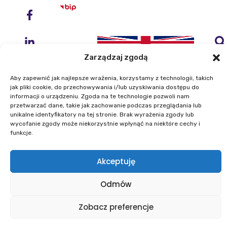
Zarządzaj zgodą
Aby zapewnić jak najlepsze wrażenia, korzystamy z technologii, takich
jak pliki cookie, do przechowywania i/lub uzyskiwania dostępu do
informacji o urządzeniu. Zgoda na te technologie pozwoli nam
przetwarzać dane, takie jak zachowanie podczas przeglądania lub
Instytut Geodezji i Kartografii
unikalne identyfikatory na tej stronie. Brak wyrażenia zgody lub
ul. Zygmunta Modzelewskiego 27
wycofanie zgody może niekorzystnie wpłynąć na niektóre cechy i
02-679 Warszawa
funkcje.
Telefon: +48 22 329 19 00
Akceptuję
E-mail: igik@igik.edu.pl
Odmów
Mapa strony
Deklaracje dostępności
Polityka prywatności
Klauzule informacyjne IGiK
Zobacz preferencje
Plan równości płci
Polityka plików cookies
Powered by ESITIO - Your Digital Space