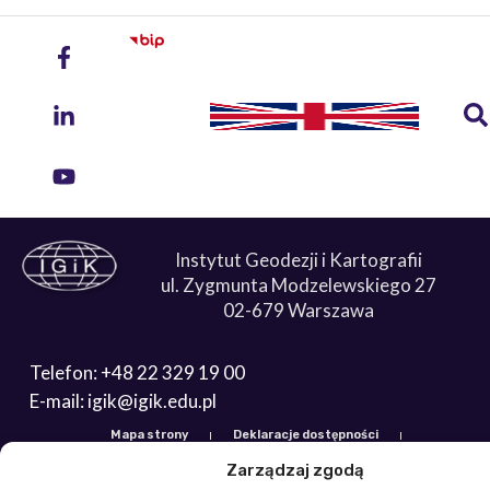
Instytut Geodezji i Kartografii
ul. Zygmunta Modzelewskiego 27
02-679 Warszawa
Telefon: +48 22 329 19 00
E-mail: igik@igik.edu.pl
Mapa strony
Deklaracje dostępności
Polityka prywatności
Klauzule informacyjne IGiK
Zarządzaj zgodą
Plan równości płci
Polityka plików cookies